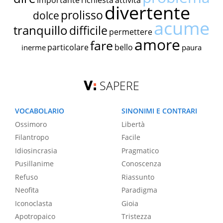
importante
richiesta
attività
divertente
prolisso
dolce
acume
tranquillo
difficile
permettere
amore
fare
particolare
bello
inerme
paura
SAPERE
VOCABOLARIO
SINONIMI E CONTRARI
Ossimoro
Libertà
Filantropo
Facile
Idiosincrasia
Pragmatico
Pusillanime
Conoscenza
Refuso
Riassunto
Neofita
Paradigma
Iconoclasta
Gioia
Apotropaico
Tristezza