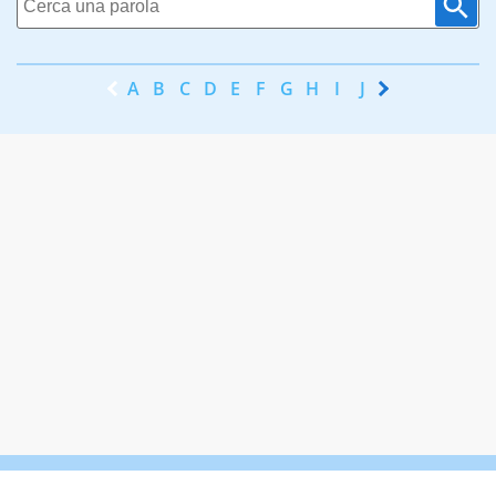
A
B
C
D
E
F
G
H
I
J
K
L
M
N