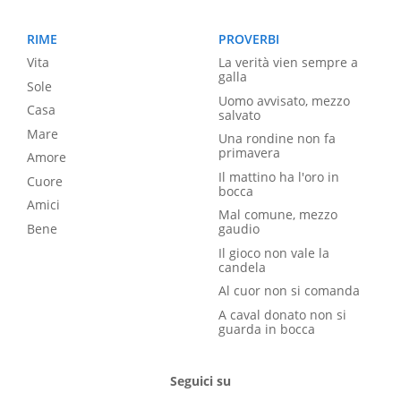
RIME
PROVERBI
Vita
La verità vien sempre a
galla
Sole
Uomo avvisato, mezzo
Casa
salvato
Mare
Una rondine non fa
primavera
Amore
Il mattino ha l'oro in
Cuore
bocca
Amici
Mal comune, mezzo
Bene
gaudio
Il gioco non vale la
candela
Al cuor non si comanda
A caval donato non si
guarda in bocca
Seguici su