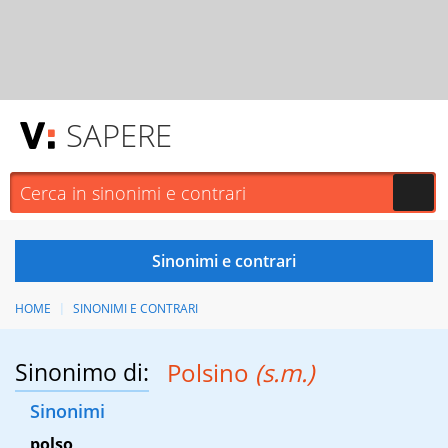
SAPERE
HOME
SINONIMI E CONTRARI
Sinonimo di:
Polsino
(s.m.)
Sinonimi
polso