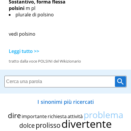
Sostantivo, forma flessa
polsini
m pl
plurale di polsino
vedi polsino
Leggi tutto >>
tratto dalla voce POLSINI del Wikizionario
I sinonimi più ricercati
problema
dire
importante
richiesta
attività
divertente
prolisso
dolce