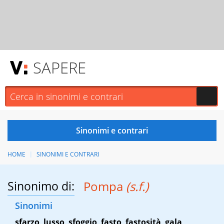
SAPERE
HOME
SINONIMI E CONTRARI
Sinonimo di:
Pompa
(s.f.)
Sinonimi
sfarzo
,
lusso
,
sfoggio
,
fasto
,
fastosità
,
gala
,