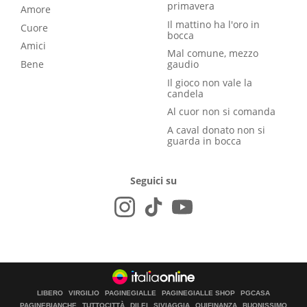
primavera
Amore
Il mattino ha l'oro in
Cuore
bocca
Amici
Mal comune, mezzo
Bene
gaudio
Il gioco non vale la
candela
Al cuor non si comanda
A caval donato non si
guarda in bocca
Seguici su
LIBERO
VIRGILIO
PAGINEGIALLE
PAGINEGIALLE SHOP
PGCASA
PAGINEBIANCHE
TUTTOCITTÀ
DILEI
SIVIAGGIA
QUIFINANZA
BUONISSIMO