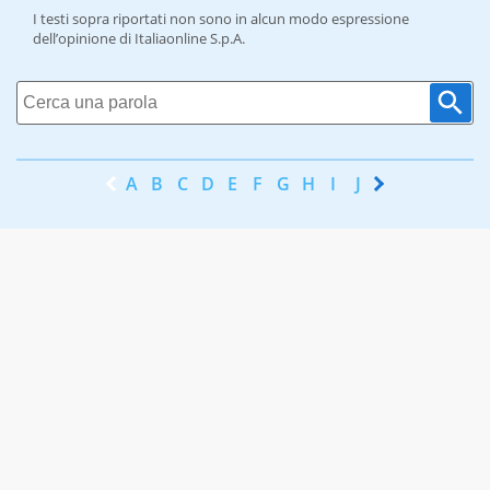
I testi sopra riportati non sono in alcun modo espressione
dell’opinione di Italiaonline S.p.A.
A
B
C
D
E
F
G
H
I
J
K
L
M
N