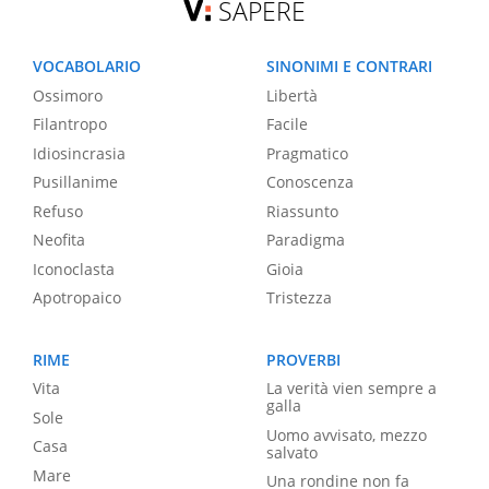
SAPERE
VOCABOLARIO
SINONIMI E CONTRARI
Ossimoro
Libertà
Filantropo
Facile
Idiosincrasia
Pragmatico
Pusillanime
Conoscenza
Refuso
Riassunto
Neofita
Paradigma
Iconoclasta
Gioia
Apotropaico
Tristezza
RIME
PROVERBI
Vita
La verità vien sempre a
galla
Sole
Uomo avvisato, mezzo
Casa
salvato
Mare
Una rondine non fa