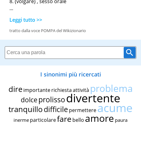
(volgare) , sesso orale
...
Leggi tutto >>
tratto dalla voce POMPA del Wikizionario
I sinonimi più ricercati
problema
dire
importante
richiesta
attività
divertente
prolisso
dolce
acume
tranquillo
difficile
permettere
amore
fare
particolare
bello
inerme
paura