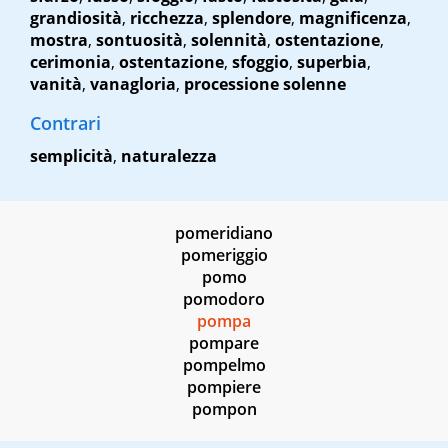
grandiosità
,
ricchezza
,
splendore
,
magnificenza
,
mostra
,
sontuosità
,
solennità
,
ostentazione
,
cerimonia
,
ostentazione
,
sfoggio
,
superbia
,
vanità
,
vanagloria
,
processione solenne
Contrari
semplicità
,
naturalezza
pomeridiano
pomeriggio
pomo
pomodoro
pompa
pompare
pompelmo
pompiere
pompon