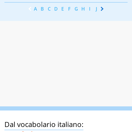
A
B
C
D
E
F
G
H
I
J
K
L
M
N
Dal vocabolario italiano: