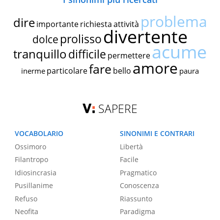
problema
dire
importante
richiesta
attività
divertente
prolisso
dolce
acume
tranquillo
difficile
permettere
amore
fare
particolare
bello
inerme
paura
SAPERE
VOCABOLARIO
SINONIMI E CONTRARI
Ossimoro
Libertà
Filantropo
Facile
Idiosincrasia
Pragmatico
Pusillanime
Conoscenza
Refuso
Riassunto
Neofita
Paradigma