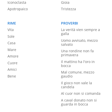
Iconoclasta
Gioia
Apotropaico
Tristezza
RIME
PROVERBI
Vita
La verità vien sempre a
galla
Sole
Uomo avvisato, mezzo
Casa
salvato
Mare
Una rondine non fa
primavera
Amore
Il mattino ha l'oro in
Cuore
bocca
Amici
Mal comune, mezzo
Bene
gaudio
Il gioco non vale la
candela
Al cuor non si comanda
A caval donato non si
guarda in bocca