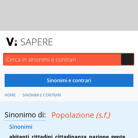
SAPERE
HOME
SINONIMI E CONTRARI
Sinonimo di:
Popolazione
(s.f.)
Sinonimi
abitanti
,
cittadini
,
cittadinanza
,
nazione
,
gente
,