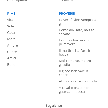
RIME
PROVERBI
Vita
La verità vien sempre a
galla
Sole
Uomo avvisato, mezzo
Casa
salvato
Mare
Una rondine non fa
primavera
Amore
Il mattino ha l'oro in
Cuore
bocca
Amici
Mal comune, mezzo
Bene
gaudio
Il gioco non vale la
candela
Al cuor non si comanda
A caval donato non si
guarda in bocca
Seguici su