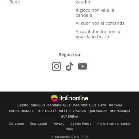
Bene
gaudio
Il gioco non vale la
candela
Al cuor non si comanda
A caval donato non si
guarda in bocca
Seguici su
LIBERO
VIRGILIO
PAGINEGIALLE
PAGINEGIALLE SHOP
PGCASA
PAGINEBIANCHE
TUTTOCITTÀ
DILEI
SIVIAGGIA
QUIFINANZA
BUONISSIMO
SUPEREVA
Chi siamo
Note Legali
Privacy
Cookie Policy
Preferenze sui cookie
Aiuto
© Italiaonline S.p.A. 2026