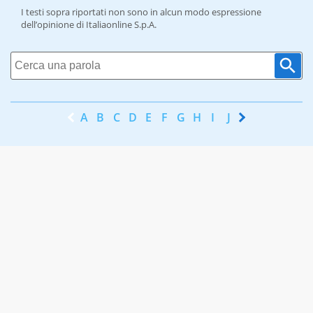
I testi sopra riportati non sono in alcun modo espressione
dell’opinione di Italiaonline S.p.A.
A
B
C
D
E
F
G
H
I
J
K
L
M
N