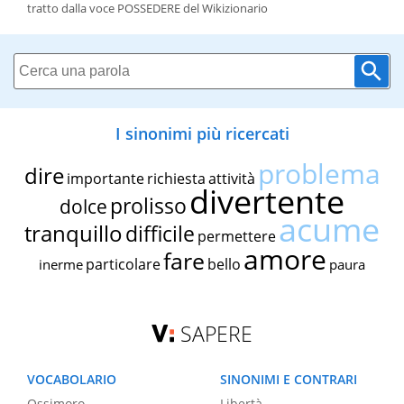
tratto dalla voce POSSEDERE del Wikizionario
I sinonimi più ricercati
problema
dire
importante
richiesta
attività
divertente
prolisso
dolce
acume
tranquillo
difficile
permettere
amore
fare
particolare
bello
inerme
paura
SAPERE
VOCABOLARIO
SINONIMI E CONTRARI
Ossimoro
Libertà