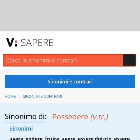
SAPERE
HOME
SINONIMI E CONTRARI
Sinonimo di:
Possedere
(v.tr.)
Sinonimi
avere
,
godere
,
fruire
,
avere
,
essere dotato
,
essere