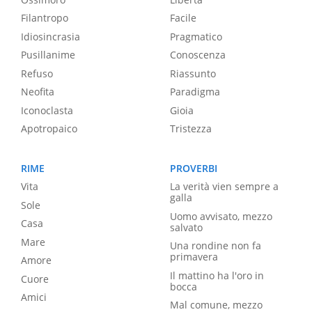
Filantropo
Facile
Idiosincrasia
Pragmatico
Pusillanime
Conoscenza
Refuso
Riassunto
Neofita
Paradigma
Iconoclasta
Gioia
Apotropaico
Tristezza
RIME
PROVERBI
Vita
La verità vien sempre a
galla
Sole
Uomo avvisato, mezzo
Casa
salvato
Mare
Una rondine non fa
primavera
Amore
Il mattino ha l'oro in
Cuore
bocca
Amici
Mal comune, mezzo