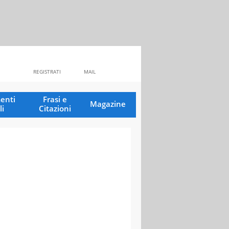
REGISTRATI
MAIL
enti
Frasi e
Magazine
li
Citazioni