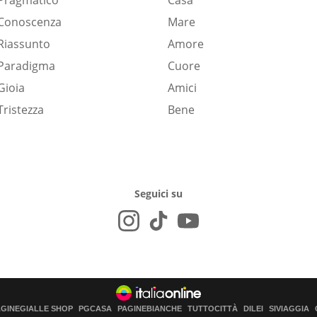
Pragmatico
Casa
Conoscenza
Mare
Riassunto
Amore
Paradigma
Cuore
Gioia
Amici
Tristezza
Bene
Seguici su
AGINEGIALLE SHOP
PGCASA
PAGINEBIANCHE
TUTTOCITTÀ
DILEI
SIVIAGGIA