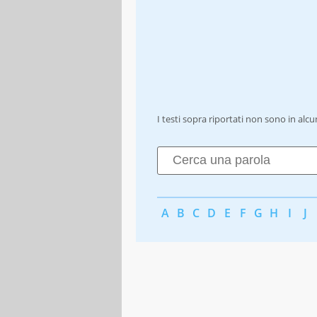
I testi sopra riportati non sono in alc
A
B
C
D
E
F
G
H
I
J