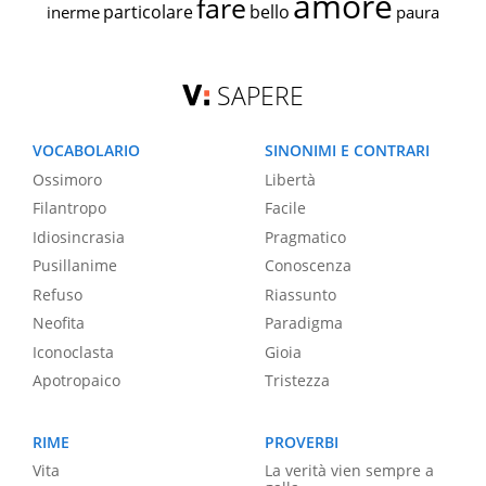
amore
fare
particolare
bello
inerme
paura
SAPERE
VOCABOLARIO
SINONIMI E CONTRARI
Ossimoro
Libertà
Filantropo
Facile
Idiosincrasia
Pragmatico
Pusillanime
Conoscenza
Refuso
Riassunto
Neofita
Paradigma
Iconoclasta
Gioia
Apotropaico
Tristezza
RIME
PROVERBI
Vita
La verità vien sempre a