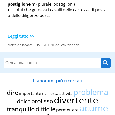
postiglione
m
(plurale: postiglioni)
colui che guidava i cavalli delle carrozze di posta
o delle diligenze postali
Leggi tutto >>
tratto dalla voce POSTIGLIONE del Wikizionario
I sinonimi più ricercati
problema
dire
importante
richiesta
attività
divertente
prolisso
dolce
acume
tranquillo
difficile
permettere