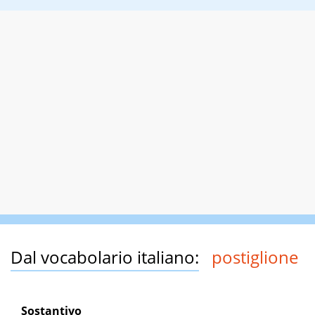
Dal vocabolario italiano:
postiglione
Sostantivo