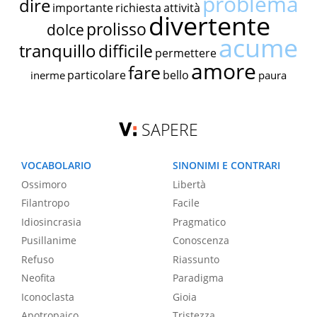
problema
dire
importante
richiesta
attività
divertente
prolisso
dolce
acume
tranquillo
difficile
permettere
amore
fare
particolare
bello
inerme
paura
SAPERE
VOCABOLARIO
SINONIMI E CONTRARI
Ossimoro
Libertà
Filantropo
Facile
Idiosincrasia
Pragmatico
Pusillanime
Conoscenza
Refuso
Riassunto
Neofita
Paradigma
Iconoclasta
Gioia
Apotropaico
Tristezza