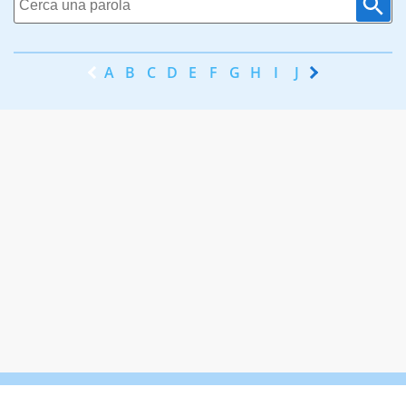
A
B
C
D
E
F
G
H
I
J
K
L
M
N