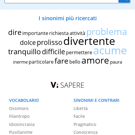
I sinonimi più ricercati
problema
dire
importante
richiesta
attività
divertente
prolisso
dolce
acume
tranquillo
difficile
permettere
amore
fare
particolare
bello
inerme
paura
SAPERE
VOCABOLARIO
SINONIMI E CONTRARI
Ossimoro
Libertà
Filantropo
Facile
Idiosincrasia
Pragmatico
Pusillanime
Conoscenza