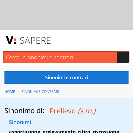
SAPERE
HOME
SINONIMI E CONTRARI
Sinonimo di:
Prelievo
(s.m.)
Sinonimi
asportazione
,
prelevamento
,
ritiro
,
riscossione