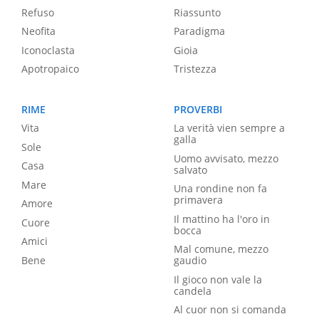
Refuso
Riassunto
Neofita
Paradigma
Iconoclasta
Gioia
Apotropaico
Tristezza
RIME
PROVERBI
Vita
La verità vien sempre a
galla
Sole
Uomo avvisato, mezzo
Casa
salvato
Mare
Una rondine non fa
primavera
Amore
Il mattino ha l'oro in
Cuore
bocca
Amici
Mal comune, mezzo
Bene
gaudio
Il gioco non vale la
candela
Al cuor non si comanda