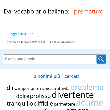
Dal vocabolario italiano:
prematuro
...
Leggi tutto >>
tratto dalla voce PREMATURO del Wikizionario
I sinonimi più ricercati
problema
dire
importante
richiesta
attività
divertente
prolisso
dolce
acume
tranquillo
difficile
permettere