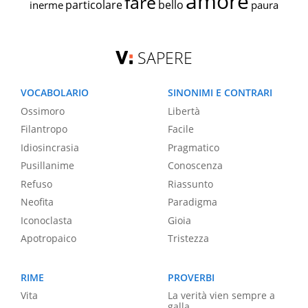
amore
fare
particolare
bello
inerme
paura
SAPERE
VOCABOLARIO
SINONIMI E CONTRARI
Ossimoro
Libertà
Filantropo
Facile
Idiosincrasia
Pragmatico
Pusillanime
Conoscenza
Refuso
Riassunto
Neofita
Paradigma
Iconoclasta
Gioia
Apotropaico
Tristezza
RIME
PROVERBI
Vita
La verità vien sempre a
galla