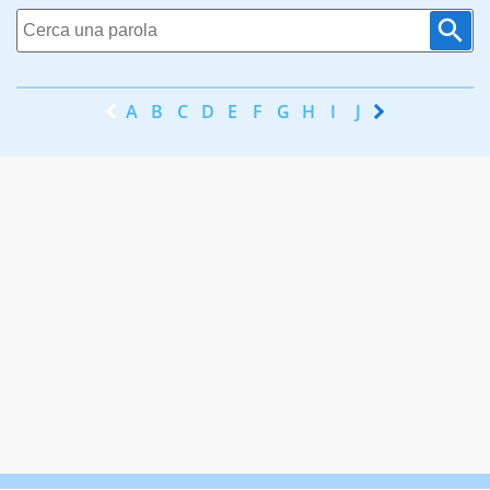
A
B
C
D
E
F
G
H
I
J
K
L
M
N