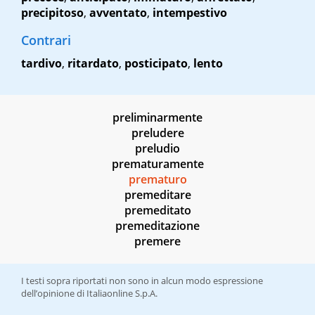
precipitoso
,
avventato
,
intempestivo
Contrari
tardivo
,
ritardato
,
posticipato
,
lento
preliminarmente
preludere
preludio
prematuramente
prematuro
premeditare
premeditato
premeditazione
premere
I testi sopra riportati non sono in alcun modo espressione
dell’opinione di Italiaonline S.p.A.