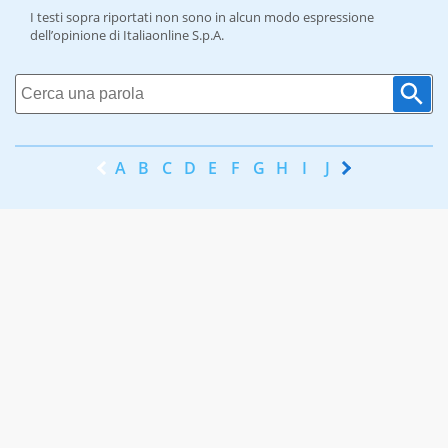
I testi sopra riportati non sono in alcun modo espressione
dell’opinione di Italiaonline S.p.A.
A
B
C
D
E
F
G
H
I
J
K
L
M
N