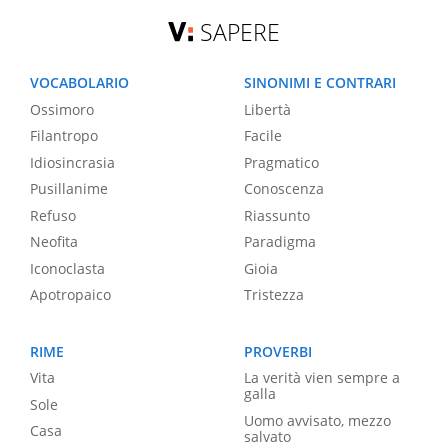
SAPERE
VOCABOLARIO
SINONIMI E CONTRARI
Ossimoro
Libertà
Filantropo
Facile
Idiosincrasia
Pragmatico
Pusillanime
Conoscenza
Refuso
Riassunto
Neofita
Paradigma
Iconoclasta
Gioia
Apotropaico
Tristezza
RIME
PROVERBI
Vita
La verità vien sempre a
galla
Sole
Uomo avvisato, mezzo
Casa
salvato