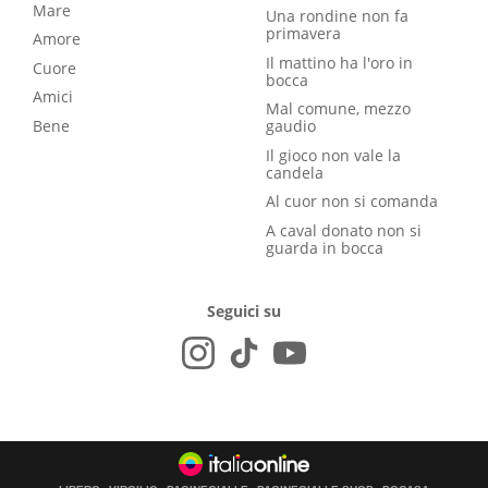
Mare
Una rondine non fa
primavera
Amore
Il mattino ha l'oro in
Cuore
bocca
Amici
Mal comune, mezzo
Bene
gaudio
Il gioco non vale la
candela
Al cuor non si comanda
A caval donato non si
guarda in bocca
Seguici su