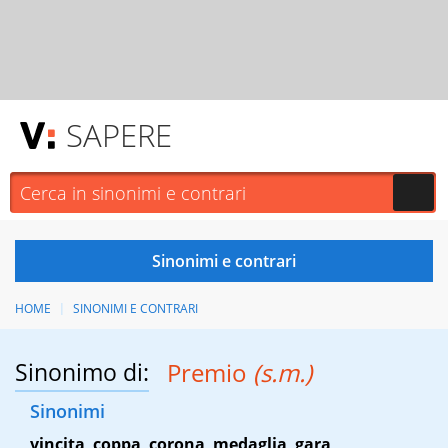
SAPERE
HOME
SINONIMI E CONTRARI
Sinonimo di:
Premio
(s.m.)
Sinonimi
vincita
,
coppa
,
corona
,
medaglia
,
gara
,