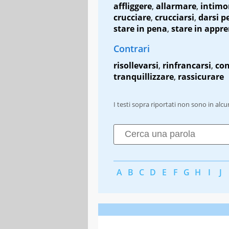
affliggere
,
allarmare
,
intimo
crucciare
,
crucciarsi
,
darsi p
stare in pena
,
stare in appr
Contrari
risollevarsi
,
rinfrancarsi
,
con
tranquillizzare
,
rassicurare
I testi sopra riportati non sono in alc
A
B
C
D
E
F
G
H
I
J