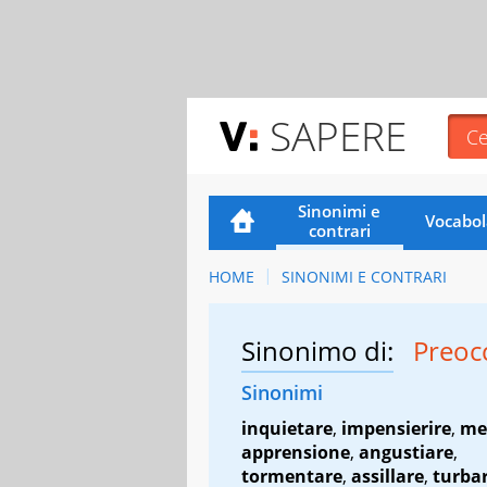
SAPERE
Sinonimi e
Vocabol
contrari
HOME
SINONIMI E CONTRARI
Sinonimo di:
Preoc
Sinonimi
inquietare
,
impensierire
,
me
apprensione
,
angustiare
,
tormentare
,
assillare
,
turba