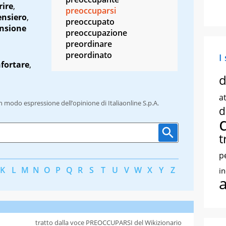
rire
,
preoccuparsi
ensiero
,
preoccupato
ensione
preoccupazione
preordinare
preordinato
I
fortare
,
d
at
un modo espressione dell’opinione di Italiaonline S.p.A.
d
t
p
K
L
M
N
O
P
Q
R
S
T
U
V
W
X
Y
Z
i
tratto dalla voce PREOCCUPARSI del Wikizionario