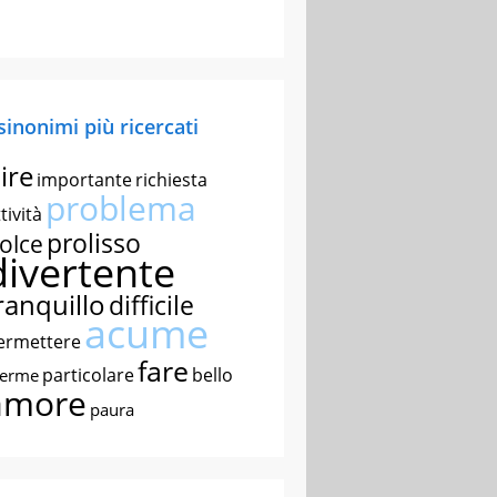
 sinonimi più ricercati
ire
importante
richiesta
problema
tività
prolisso
olce
divertente
ranquillo
difficile
acume
ermettere
fare
particolare
bello
nerme
amore
paura