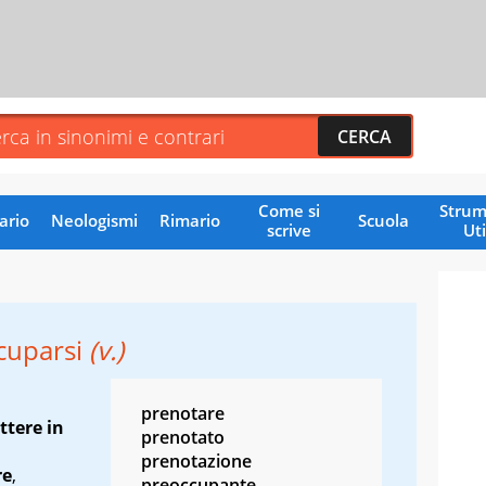
Come si
Strum
ario
Neologismi
Rimario
Scuola
scrive
Uti
cuparsi
(v.)
prenotare
ttere in
prenotato
prenotazione
re
,
preoccupante