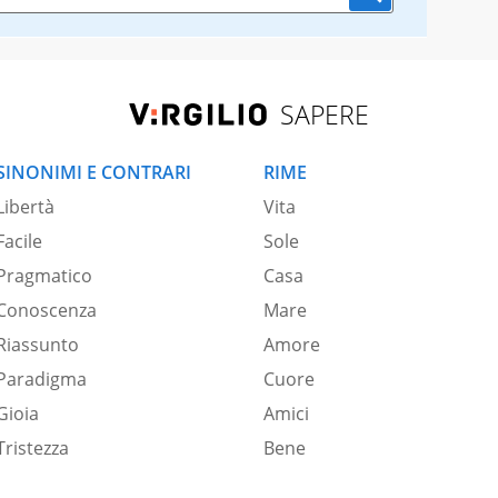
SAPERE
SINONIMI E CONTRARI
RIME
Libertà
Vita
Facile
Sole
Pragmatico
Casa
Conoscenza
Mare
Riassunto
Amore
Paradigma
Cuore
Gioia
Amici
Tristezza
Bene