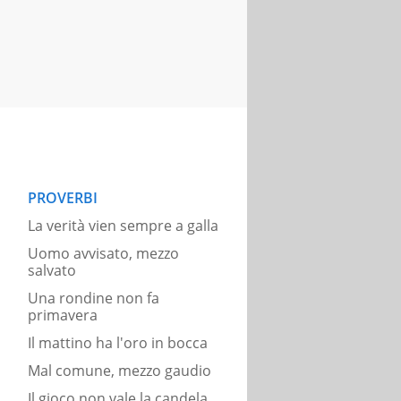
PROVERBI
La verità vien sempre a galla
Uomo avvisato, mezzo
salvato
Una rondine non fa
primavera
Il mattino ha l'oro in bocca
Mal comune, mezzo gaudio
Il gioco non vale la candela