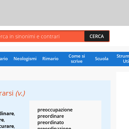
Come si
Strum
ario
Neologismi
Rimario
Scuola
scrive
Uti
rarsi
(v.)
preoccupazione
dinare
,
preordinare
re
,
preordinato
curare
,
preordinazione