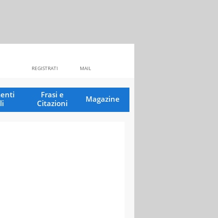
REGISTRATI
MAIL
enti
Frasi e
Magazine
li
Citazioni