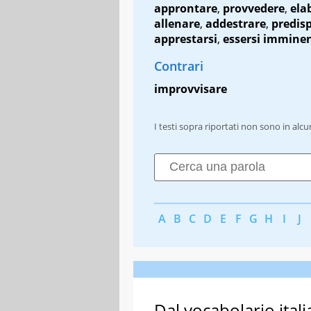
approntare
,
provvedere
,
ela
allenare
,
addestrare
,
predisp
apprestarsi
,
essersi immine
Contrari
improvvisare
I testi sopra riportati non sono in alc
A
B
C
D
E
F
G
H
I
J
Dal vocabolario itali