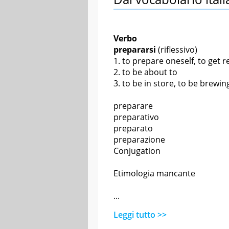
Verbo
prepararsi
(riflessivo)
to prepare oneself, to get 
to be about to
to be in store, to be brewin
preparare
preparativo
preparato
preparazione
Conjugation
Etimologia mancante
...
Leggi tutto >>