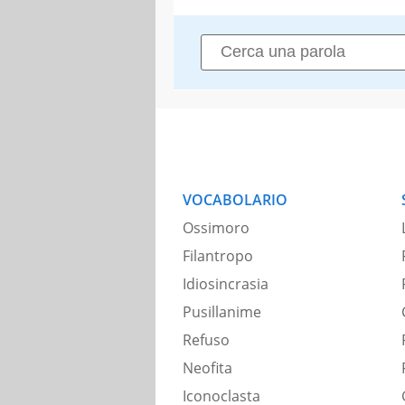
VOCABOLARIO
Ossimoro
Filantropo
Idiosincrasia
Pusillanime
Refuso
Neofita
Iconoclasta