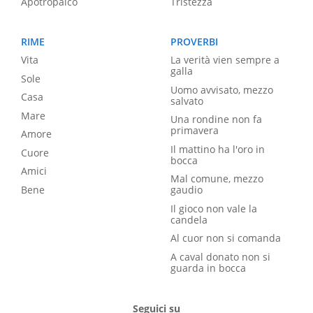
Apotropaico
Tristezza
RIME
PROVERBI
Vita
La verità vien sempre a
galla
Sole
Uomo avvisato, mezzo
Casa
salvato
Mare
Una rondine non fa
primavera
Amore
Il mattino ha l'oro in
Cuore
bocca
Amici
Mal comune, mezzo
Bene
gaudio
Il gioco non vale la
candela
Al cuor non si comanda
A caval donato non si
guarda in bocca
Seguici su