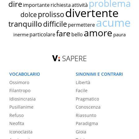
problema
dire
importante
richiesta
attività
divertente
prolisso
dolce
acume
tranquillo
difficile
permettere
amore
fare
particolare
bello
inerme
paura
SAPERE
VOCABOLARIO
SINONIMI E CONTRARI
Ossimoro
Libertà
Filantropo
Facile
Idiosincrasia
Pragmatico
Pusillanime
Conoscenza
Refuso
Riassunto
Neofita
Paradigma
Iconoclasta
Gioia