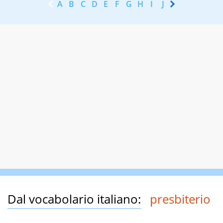
A
B
C
D
E
F
G
H
I
J
K
L
M
N
Dal vocabolario italiano:
presbiterio