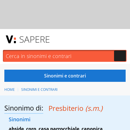
SAPERE
HOME
SINONIMI E CONTRARI
Sinonimo di:
Presbiterio
(s.m.)
Sinonimi
abside
,
coro
,
casa parrocchiale
,
canonica