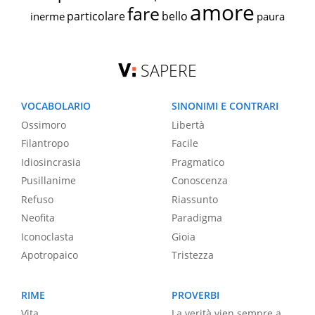
amore
fare
particolare
bello
inerme
paura
SAPERE
VOCABOLARIO
SINONIMI E CONTRARI
Ossimoro
Libertà
Filantropo
Facile
Idiosincrasia
Pragmatico
Pusillanime
Conoscenza
Refuso
Riassunto
Neofita
Paradigma
Iconoclasta
Gioia
Apotropaico
Tristezza
RIME
PROVERBI
Vita
La verità vien sempre a