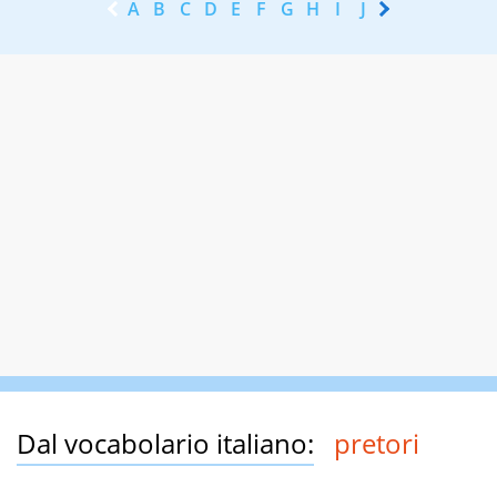
A
B
C
D
E
F
G
H
I
J
K
L
M
N
Dal vocabolario italiano:
pretori