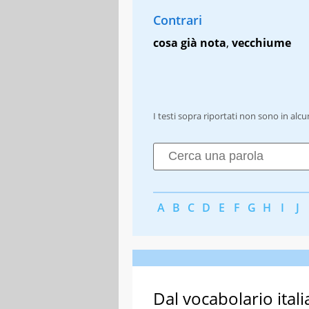
Contrari
cosa già nota
,
vecchiume
I testi sopra riportati non sono in alc
A
B
C
D
E
F
G
H
I
J
Dal vocabolario itali