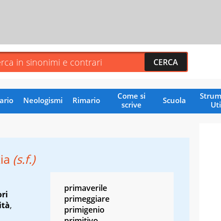
Come si
Strum
ario
Neologismi
Rimario
Scuola
scrive
Uti
zia
(s.f.)
primaverile
ori
primeggiare
ità
,
primigenio
primitivo