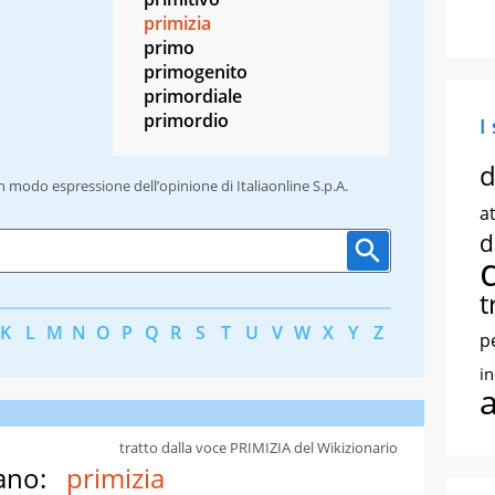
primizia
primo
primogenito
primordiale
primordio
I
d
un modo espressione dell’opinione di Italiaonline S.p.A.
at
d
t
K
L
M
N
O
P
Q
R
S
T
U
V
W
X
Y
Z
p
i
tratto dalla voce PRIMIZIA del Wikizionario
ano:
primizia