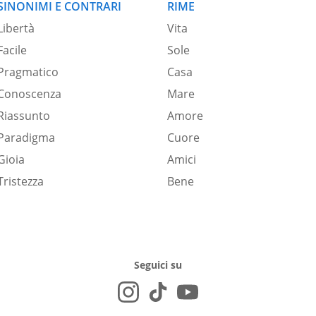
SINONIMI E CONTRARI
RIME
Libertà
Vita
Facile
Sole
Pragmatico
Casa
Conoscenza
Mare
Riassunto
Amore
Paradigma
Cuore
Gioia
Amici
Tristezza
Bene
Seguici su