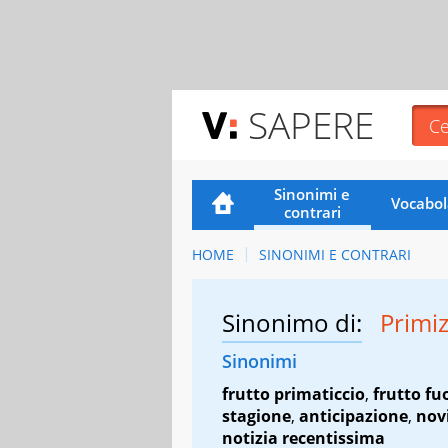
SAPERE
Sinonimi e
Vocabol
contrari
HOME
SINONIMI E CONTRARI
Sinonimo di:
Primi
Sinonimi
frutto primaticcio
,
frutto fu
stagione
,
anticipazione
,
nov
notizia recentissima