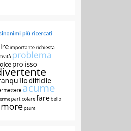
 sinonimi più ricercati
ire
importante
richiesta
problema
tività
prolisso
olce
divertente
ranquillo
difficile
acume
ermettere
fare
particolare
bello
nerme
amore
paura