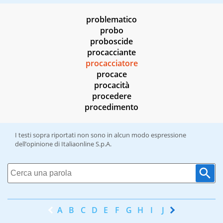
problematico
probo
proboscide
procacciante
procacciatore
procace
procacità
procedere
procedimento
I testi sopra riportati non sono in alcun modo espressione
dell’opinione di Italiaonline S.p.A.
A
B
C
D
E
F
G
H
I
J
K
L
M
N