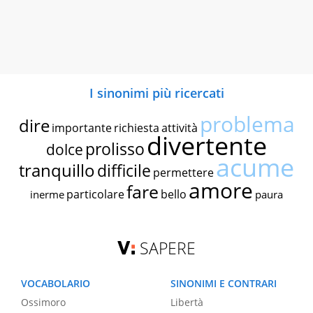
I sinonimi più ricercati
problema
dire
importante
richiesta
attività
divertente
prolisso
dolce
acume
tranquillo
difficile
permettere
amore
fare
particolare
bello
inerme
paura
SAPERE
VOCABOLARIO
SINONIMI E CONTRARI
Ossimoro
Libertà