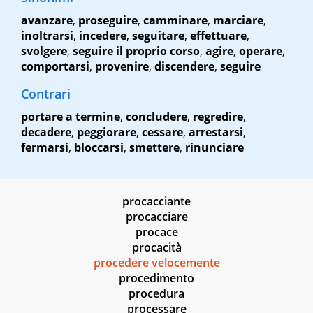
avanzare
,
proseguire
,
camminare
,
marciare
,
inoltrarsi
,
incedere
,
seguitare
,
effettuare
,
svolgere
,
seguire il proprio corso
,
agire
,
operare
,
comportarsi
,
provenire
,
discendere
,
seguire
Contrari
portare a termine
,
concludere
,
regredire
,
decadere
,
peggiorare
,
cessare
,
arrestarsi
,
fermarsi
,
bloccarsi
,
smettere
,
rinunciare
procacciante
procacciare
procace
procacità
procedere velocemente
procedimento
procedura
processare