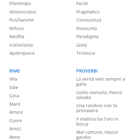
Filantropo
Facile
Idiosincrasia
Pragmatico
Pusillanime
Conoscenza
Refuso
Riassunto
Neofita
Paradigma
Iconoclasta
Gioia
Apotropaico
Tristezza
RIME
PROVERBI
Vita
La verità vien sempre a
galla
Sole
Uomo avvisato, mezzo
Casa
salvato
Mare
Una rondine non fa
primavera
Amore
Il mattino ha l'oro in
Cuore
bocca
Amici
Mal comune, mezzo
Bene
gaudio