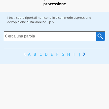
processione
I testi sopra riportati non sono in alcun modo espressione
dell’opinione di Italiaonline S.p.A.
A
B
C
D
E
F
G
H
I
J
K
L
M
N