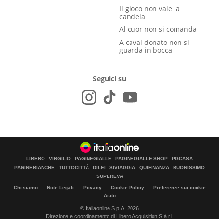
Il gioco non vale la
candela
Al cuor non si comanda
A caval donato non si
guarda in bocca
Seguici su
LIBERO
VIRGILIO
PAGINEGIALLE
PAGINEGIALLE SHOP
PGCASA
PAGINEBIANCHE
TUTTOCITTÀ
DILEI
SIVIAGGIA
QUIFINANZA
BUONISSIMO
SUPEREVA
Chi siamo
Note Legali
Privacy
Cookie Policy
Preferenze sui cookie
Aiuto
© Italiaonline S.p.A. 2026
Direzione e coordinamento di Libero Acquisition S.á r.l.