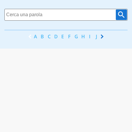
A
B
C
D
E
F
G
H
I
J
K
L
M
N