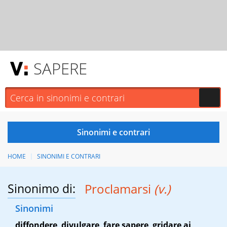
SAPERE
HOME
SINONIMI E CONTRARI
Sinonimo di:
Proclamarsi
(v.)
Sinonimi
diffondere
,
divulgare
,
fare sapere
,
gridare ai