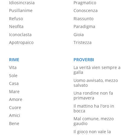
Idiosincrasia
Pragmatico
Pusillanime
Conoscenza
Refuso
Riassunto
Neofita
Paradigma
Iconoclasta
Gioia
Apotropaico
Tristezza
RIME
PROVERBI
Vita
La verità vien sempre a
galla
Sole
Uomo avvisato, mezzo
Casa
salvato
Mare
Una rondine non fa
primavera
Amore
Il mattino ha l'oro in
Cuore
bocca
Amici
Mal comune, mezzo
Bene
gaudio
Il gioco non vale la