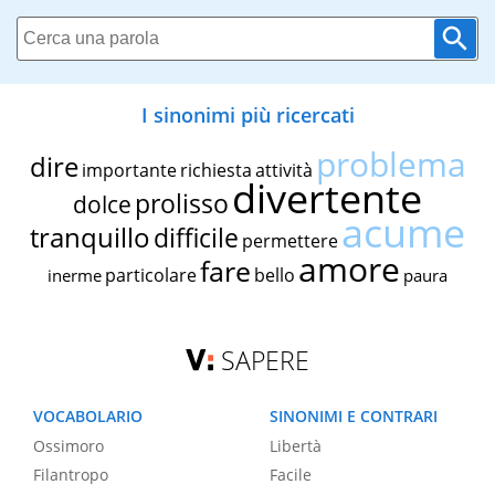
I sinonimi più ricercati
problema
dire
importante
richiesta
attività
divertente
prolisso
dolce
acume
tranquillo
difficile
permettere
amore
fare
particolare
bello
inerme
paura
SAPERE
VOCABOLARIO
SINONIMI E CONTRARI
Ossimoro
Libertà
Filantropo
Facile