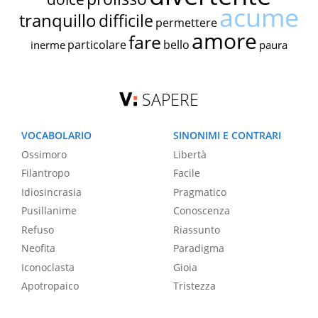
acume
tranquillo
difficile
permettere
amore
fare
particolare
bello
inerme
paura
SAPERE
VOCABOLARIO
SINONIMI E CONTRARI
Ossimoro
Libertà
Filantropo
Facile
Idiosincrasia
Pragmatico
Pusillanime
Conoscenza
Refuso
Riassunto
Neofita
Paradigma
Iconoclasta
Gioia
Apotropaico
Tristezza