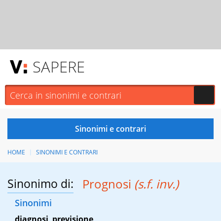
SAPERE
HOME
SINONIMI E CONTRARI
Sinonimo di:
Prognosi
(s.f. inv.)
Sinonimi
diagnosi
,
previsione