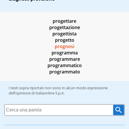
progettare
progettazione
progettista
progetto
prognosi
programma
programmare
programmatico
programmato
I testi sopra riportati non sono in alcun modo espressione
dell’opinione di Italiaonline S.p.A.