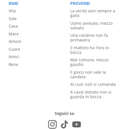
RIME
PROVERBI
Vita
La verità vien sempre a
galla
Sole
Uomo avvisato, mezzo
Casa
salvato
Mare
Una rondine non fa
primavera
Amore
Il mattino ha l'oro in
Cuore
bocca
Amici
Mal comune, mezzo
Bene
gaudio
Il gioco non vale la
candela
Al cuor non si comanda
A caval donato non si
guarda in bocca
Seguici su