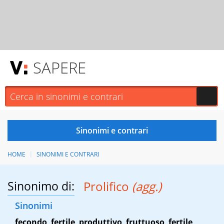
SAPERE
HOME
SINONIMI E CONTRARI
Sinonimo di:
Prolifico
(agg.)
Sinonimi
fecondo
,
fertile
,
produttivo
,
fruttuoso
,
fertile
,