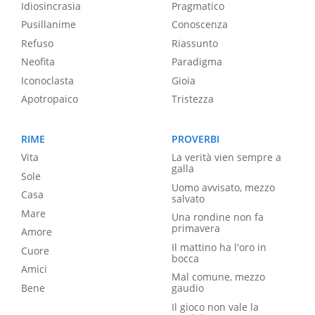
Idiosincrasia
Pragmatico
Pusillanime
Conoscenza
Refuso
Riassunto
Neofita
Paradigma
Iconoclasta
Gioia
Apotropaico
Tristezza
RIME
PROVERBI
Vita
La verità vien sempre a
galla
Sole
Uomo avvisato, mezzo
Casa
salvato
Mare
Una rondine non fa
primavera
Amore
Il mattino ha l'oro in
Cuore
bocca
Amici
Mal comune, mezzo
Bene
gaudio
Il gioco non vale la