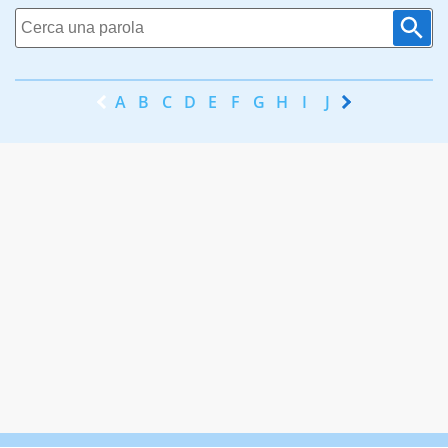
A
B
C
D
E
F
G
H
I
J
K
L
M
N