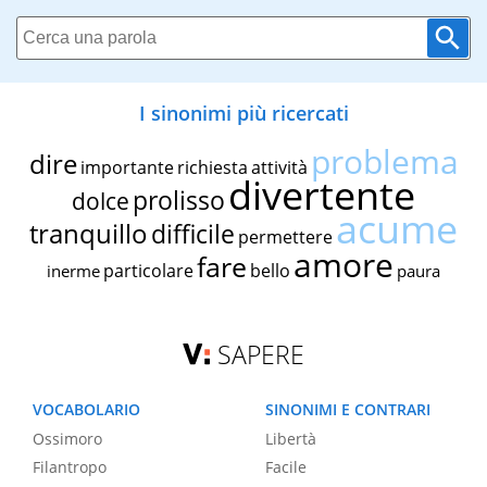
I sinonimi più ricercati
problema
dire
importante
richiesta
attività
divertente
prolisso
dolce
acume
tranquillo
difficile
permettere
amore
fare
particolare
bello
inerme
paura
SAPERE
VOCABOLARIO
SINONIMI E CONTRARI
Ossimoro
Libertà
Filantropo
Facile