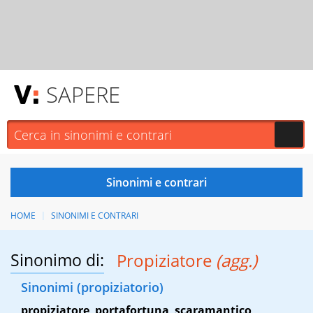
SAPERE
HOME
SINONIMI E CONTRARI
Sinonimo di:
Propiziatore
(agg.)
Sinonimi (propiziatorio)
propiziatore
,
portafortuna
,
scaramantico