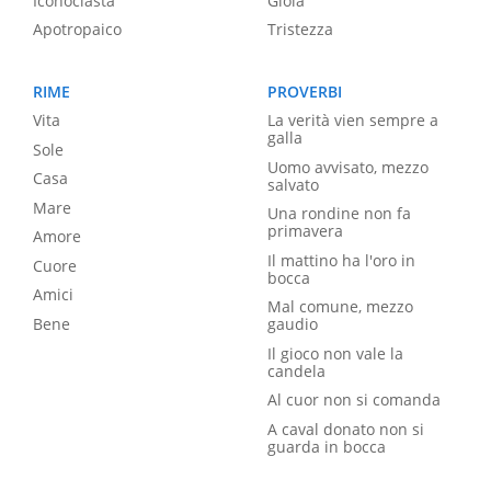
Iconoclasta
Gioia
Apotropaico
Tristezza
RIME
PROVERBI
Vita
La verità vien sempre a
galla
Sole
Uomo avvisato, mezzo
Casa
salvato
Mare
Una rondine non fa
primavera
Amore
Il mattino ha l'oro in
Cuore
bocca
Amici
Mal comune, mezzo
Bene
gaudio
Il gioco non vale la
candela
Al cuor non si comanda
A caval donato non si
guarda in bocca