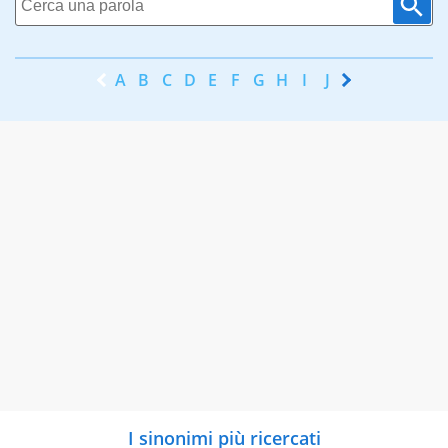
A
B
C
D
E
F
G
H
I
J
K
L
M
N
I sinonimi più ricercati