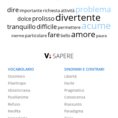
problema
dire
importante
richiesta
attività
divertente
prolisso
dolce
acume
tranquillo
difficile
permettere
amore
fare
particolare
bello
inerme
paura
SAPERE
VOCABOLARIO
SINONIMI E CONTRARI
Ossimoro
Libertà
Filantropo
Facile
Idiosincrasia
Pragmatico
Pusillanime
Conoscenza
Refuso
Riassunto
Neofita
Paradigma