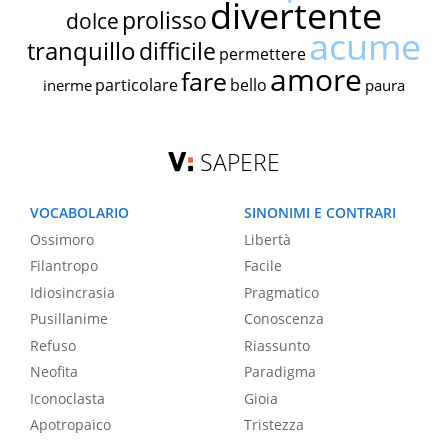
divertente
prolisso
dolce
acume
tranquillo
difficile
permettere
amore
fare
particolare
bello
inerme
paura
SAPERE
VOCABOLARIO
SINONIMI E CONTRARI
Ossimoro
Libertà
Filantropo
Facile
Idiosincrasia
Pragmatico
Pusillanime
Conoscenza
Refuso
Riassunto
Neofita
Paradigma
Iconoclasta
Gioia
Apotropaico
Tristezza