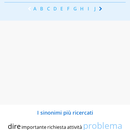
A
B
C
D
E
F
G
H
I
J
K
L
M
N
I sinonimi più ricercati
problema
dire
importante
richiesta
attività