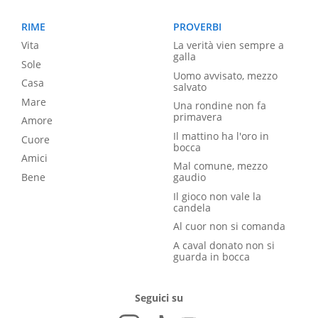
RIME
PROVERBI
Vita
La verità vien sempre a
galla
Sole
Uomo avvisato, mezzo
Casa
salvato
Mare
Una rondine non fa
primavera
Amore
Il mattino ha l'oro in
Cuore
bocca
Amici
Mal comune, mezzo
Bene
gaudio
Il gioco non vale la
candela
Al cuor non si comanda
A caval donato non si
guarda in bocca
Seguici su