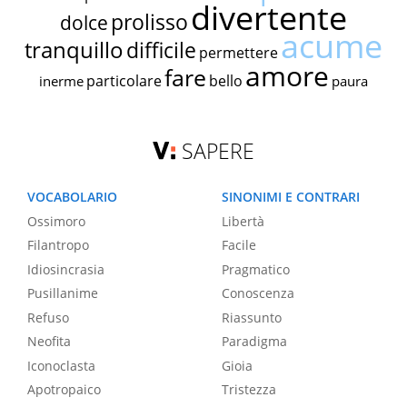
divertente
prolisso
dolce
acume
tranquillo
difficile
permettere
amore
fare
particolare
bello
inerme
paura
SAPERE
VOCABOLARIO
SINONIMI E CONTRARI
Ossimoro
Libertà
Filantropo
Facile
Idiosincrasia
Pragmatico
Pusillanime
Conoscenza
Refuso
Riassunto
Neofita
Paradigma
Iconoclasta
Gioia
Apotropaico
Tristezza