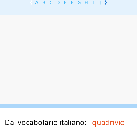
A
B
C
D
E
F
G
H
I
J
K
L
M
N
Dal vocabolario italiano:
quadrivio