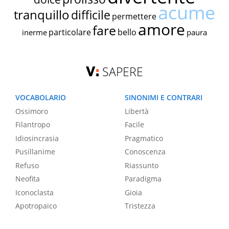
acume
tranquillo
difficile
permettere
amore
fare
particolare
bello
inerme
paura
SAPERE
VOCABOLARIO
SINONIMI E CONTRARI
Ossimoro
Libertà
Filantropo
Facile
Idiosincrasia
Pragmatico
Pusillanime
Conoscenza
Refuso
Riassunto
Neofita
Paradigma
Iconoclasta
Gioia
Apotropaico
Tristezza