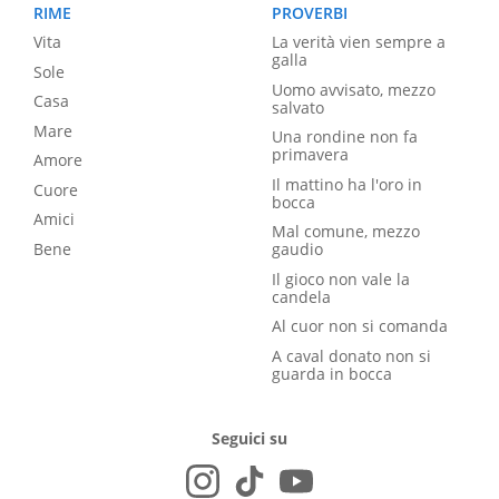
RIME
PROVERBI
Vita
La verità vien sempre a
galla
Sole
Uomo avvisato, mezzo
Casa
salvato
Mare
Una rondine non fa
primavera
Amore
Il mattino ha l'oro in
Cuore
bocca
Amici
Mal comune, mezzo
Bene
gaudio
Il gioco non vale la
candela
Al cuor non si comanda
A caval donato non si
guarda in bocca
Seguici su