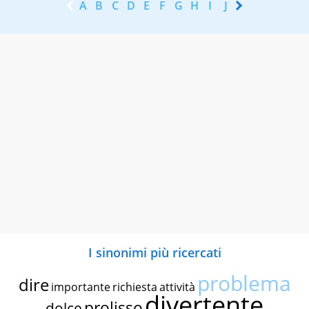
A
B
C
D
E
F
G
H
I
J
K
L
M
N
I sinonimi più ricercati
problema
dire
importante
richiesta
attività
divertente
prolisso
dolce