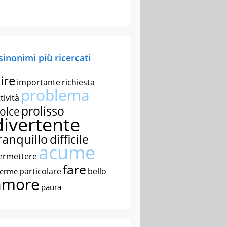
 sinonimi più ricercati
ire
importante
richiesta
problema
tività
prolisso
olce
divertente
ranquillo
difficile
acume
ermettere
fare
particolare
bello
nerme
amore
paura