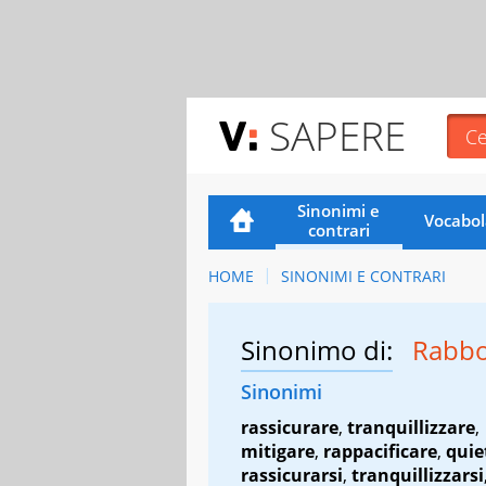
SAPERE
Sinonimi e
Vocabol
contrari
HOME
SINONIMI E CONTRARI
Sinonimo di:
Rabbo
Sinonimi
rassicurare
,
tranquillizzare
,
mitigare
,
rappacificare
,
quie
rassicurarsi
,
tranquillizzarsi