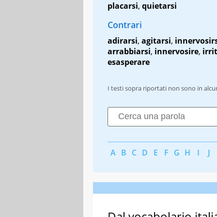
placarsi
,
quietarsi
Contrari
adirarsi
,
agitarsi
,
innervosir
arrabbiarsi
,
innervosire
,
irri
esasperare
I testi sopra riportati non sono in alc
A
B
C
D
E
F
G
H
I
J
Dal vocabolario itali