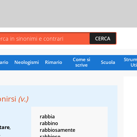
Come si
Strum
ario
Neologismi
Rimario
Scuola
scrive
Uti
nirsi
(v.)
rabbia
rabbino
tare
,
rabbiosamente
,
rabbioso