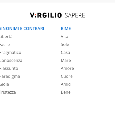
SAPERE
SINONIMI E CONTRARI
RIME
Libertà
Vita
Facile
Sole
Pragmatico
Casa
Conoscenza
Mare
Riassunto
Amore
Paradigma
Cuore
Gioia
Amici
Tristezza
Bene