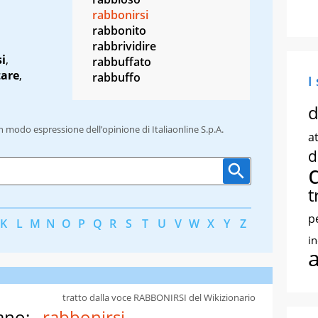
rabbonirsi
rabbonito
rabbrividire
si
,
rabbuffato
tare
,
rabbuffo
I
d
un modo espressione dell’opinione di Italiaonline S.p.A.
at
d
t
p
K
L
M
N
O
P
Q
R
S
T
U
V
W
X
Y
Z
i
tratto dalla voce RABBONIRSI del Wikizionario
ano:
rabbonirsi