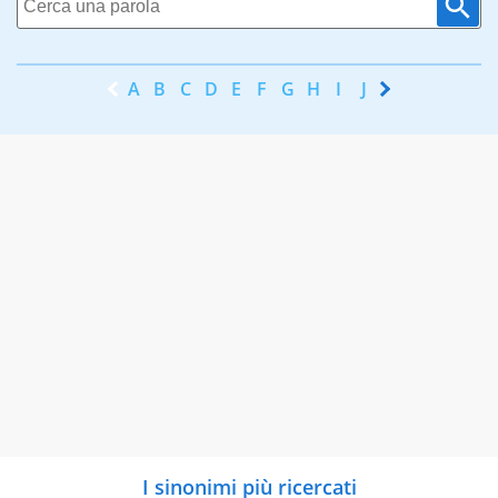
A
B
C
D
E
F
G
H
I
J
K
L
M
N
I sinonimi più ricercati