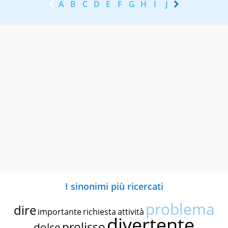
A
B
C
D
E
F
G
H
I
J
K
L
M
N
I sinonimi più ricercati
problema
dire
importante
richiesta
attività
divertente
prolisso
dolce