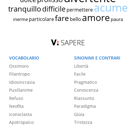
acume
tranquillo
difficile
permettere
amore
fare
particolare
bello
inerme
paura
SAPERE
VOCABOLARIO
SINONIMI E CONTRARI
Ossimoro
Libertà
Filantropo
Facile
Idiosincrasia
Pragmatico
Pusillanime
Conoscenza
Refuso
Riassunto
Neofita
Paradigma
Iconoclasta
Gioia
Apotropaico
Tristezza