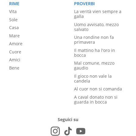
RIME
PROVERBI
Vita
La verità vien sempre a
galla
Sole
Uomo avvisato, mezzo
Casa
salvato
Mare
Una rondine non fa
primavera
Amore
Il mattino ha l'oro in
Cuore
bocca
Amici
Mal comune, mezzo
Bene
gaudio
Il gioco non vale la
candela
Al cuor non si comanda
A caval donato non si
guarda in bocca
Seguici su