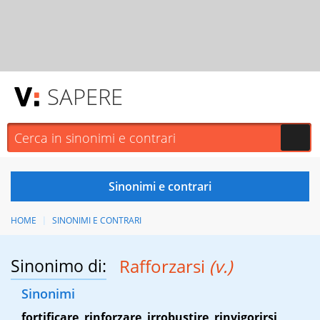
SAPERE
HOME
SINONIMI E CONTRARI
Sinonimo di:
Rafforzarsi
(v.)
Sinonimi
fortificare
,
rinforzare
,
irrobustire
,
rinvigorirsi
,