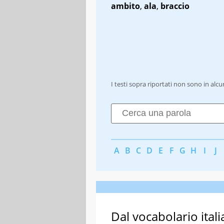
ambito
,
ala
,
braccio
I testi sopra riportati non sono in alc
A
B
C
D
E
F
G
H
I
J
Dal vocabolario itali