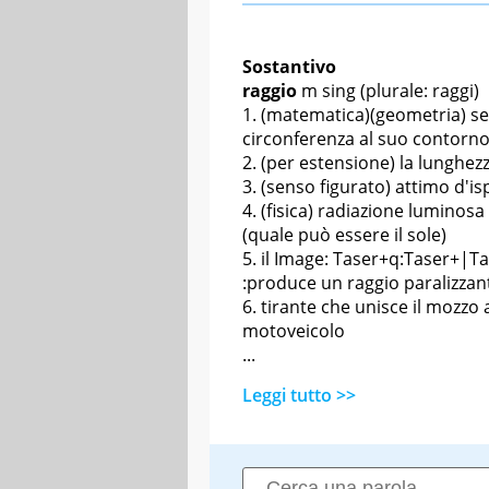
Sostantivo
raggio
m sing
(plurale: raggi)
(matematica)(geometria) se
circonferenza al suo contorno
(per estensione) la lunghez
(senso figurato) attimo d'is
(fisica) radiazione luminosa
(quale può essere il sole)
il Image: Taser+q:Taser+|T
:produce un raggio paralizzant
tirante che unisce il mozzo a
motoveicolo
...
Leggi tutto >>