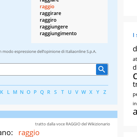
raggio
raggirare
raggiro
raggiungere
raggiungimento
I
d
un modo espressione dell’opinione di Italiaonline S.p.A.
at
d
t
K
L
M
N
O
P
Q
R
S
T
U
V
W
X
Y
Z
p
i
tratto dalla voce RAGGIO del Wikizionario
ano:
raggio