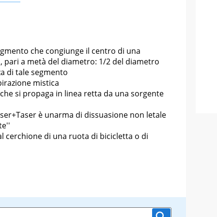
gmento che congiunge il centro di una
, pari a metà del diametro: 1/2 del diametro
za di tale segmento
pirazione mistica
 che si propaga in linea retta da una sorgente
aser+Taser è un
arma di dissuasione non letale
e''
l cerchione di una ruota di bicicletta o di