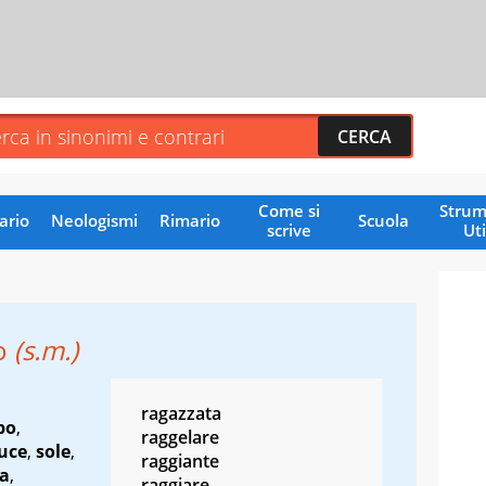
Come si
Strum
ario
Neologismi
Rimario
Scuola
scrive
Uti
o
(s.m.)
ragazzata
po
,
raggelare
luce
,
sole
,
raggiante
a
,
raggiare