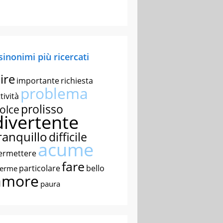
 sinonimi più ricercati
ire
importante
richiesta
problema
tività
prolisso
olce
divertente
ranquillo
difficile
acume
ermettere
fare
particolare
bello
nerme
amore
paura