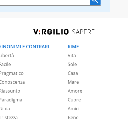
SAPERE
SINONIMI E CONTRARI
RIME
Libertà
Vita
Facile
Sole
Pragmatico
Casa
Conoscenza
Mare
Riassunto
Amore
Paradigma
Cuore
Gioia
Amici
Tristezza
Bene