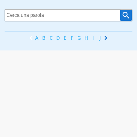
A
B
C
D
E
F
G
H
I
J
K
L
M
N