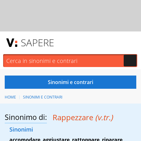
SAPERE
HOME
SINONIMI E CONTRARI
Sinonimo di:
Rappezzare
(v.tr.)
Sinonimi
accomodare
,
aggiustare
,
rattoppare
,
riparare
,