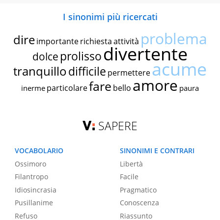
I sinonimi più ricercati
problema
dire
importante
richiesta
attività
divertente
prolisso
dolce
acume
tranquillo
difficile
permettere
amore
fare
particolare
bello
inerme
paura
SAPERE
VOCABOLARIO
SINONIMI E CONTRARI
Ossimoro
Libertà
Filantropo
Facile
Idiosincrasia
Pragmatico
Pusillanime
Conoscenza
Refuso
Riassunto