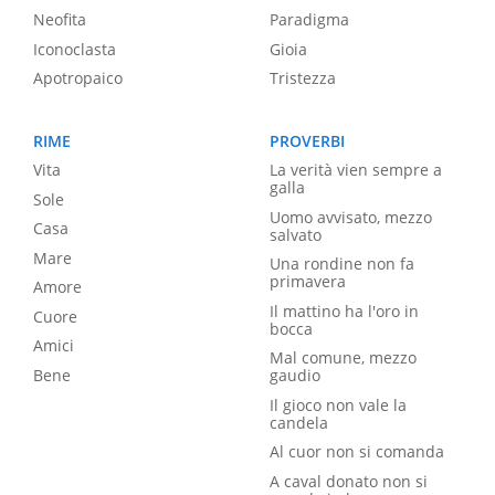
Neofita
Paradigma
Iconoclasta
Gioia
Apotropaico
Tristezza
RIME
PROVERBI
Vita
La verità vien sempre a
galla
Sole
Uomo avvisato, mezzo
Casa
salvato
Mare
Una rondine non fa
primavera
Amore
Il mattino ha l'oro in
Cuore
bocca
Amici
Mal comune, mezzo
Bene
gaudio
Il gioco non vale la
candela
Al cuor non si comanda
A caval donato non si