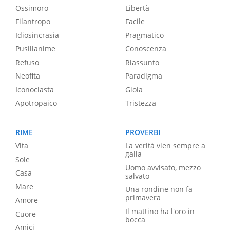
Ossimoro
Libertà
Filantropo
Facile
Idiosincrasia
Pragmatico
Pusillanime
Conoscenza
Refuso
Riassunto
Neofita
Paradigma
Iconoclasta
Gioia
Apotropaico
Tristezza
RIME
PROVERBI
Vita
La verità vien sempre a
galla
Sole
Uomo avvisato, mezzo
Casa
salvato
Mare
Una rondine non fa
primavera
Amore
Il mattino ha l'oro in
Cuore
bocca
Amici