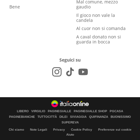
Mal comune, mezzo
Bene
gaudio
Il gioco non vale la
candela
Al cuor non si comanda
A caval donato non si
guarda in bocca
Seguici su
LIBERO
VIRGILIO
PAGINEGIALLE
PAGINEGIALLE SHOP
PGCASA
PAGINEBIANCHE
TUTTOCITTÀ
DILEI
SIVIAGGIA
QUIFINANZA
BUONISSIMO
SUPEREVA
Chi siamo
Note Legali
Privacy
Cookie Policy
Preferenze sui cookie
Aiuto