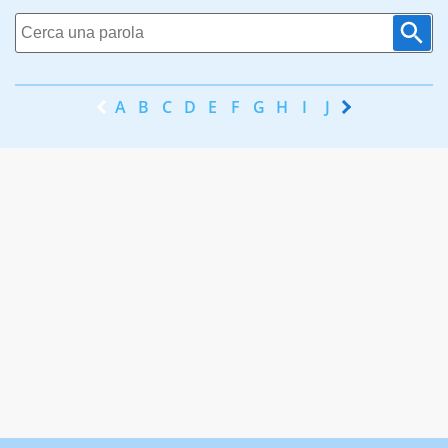
A
B
C
D
E
F
G
H
I
J
K
L
M
N