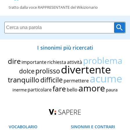
tratto dalla voce RAPPRESENTANTE del Wikizionario
I sinonimi più ricercati
problema
dire
importante
richiesta
attività
divertente
prolisso
dolce
acume
tranquillo
difficile
permettere
amore
fare
particolare
bello
inerme
paura
SAPERE
VOCABOLARIO
SINONIMI E CONTRARI