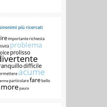
 sinonimi più ricercati
ire
importante
richiesta
problema
tività
prolisso
olce
divertente
ranquillo
difficile
acume
ermettere
fare
particolare
bello
nerme
amore
paura