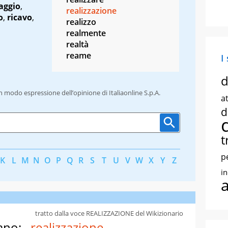
aggio
,
realizzazione
o
,
ricavo
,
realizzo
realmente
realtà
reame
I
d
un modo espressione dell’opinione di Italiaonline S.p.A.
at
d
t
p
K
L
M
N
O
P
Q
R
S
T
U
V
W
X
Y
Z
i
tratto dalla voce REALIZZAZIONE del Wikizionario
ano:
realizzazione