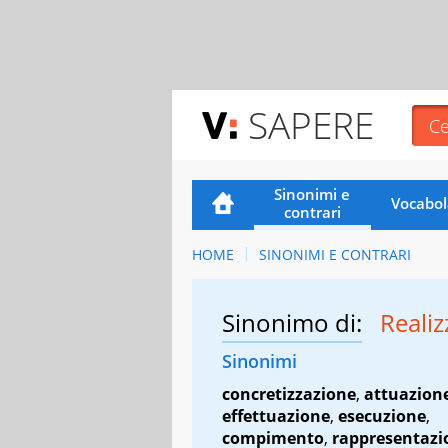
SAPERE
Sinonimi e
Vocabol
contrari
HOME
SINONIMI E CONTRARI
Sinonimo di:
Reali
Sinonimi
concretizzazione
,
attuazion
effettuazione
,
esecuzione
,
compimento
,
rappresentazi