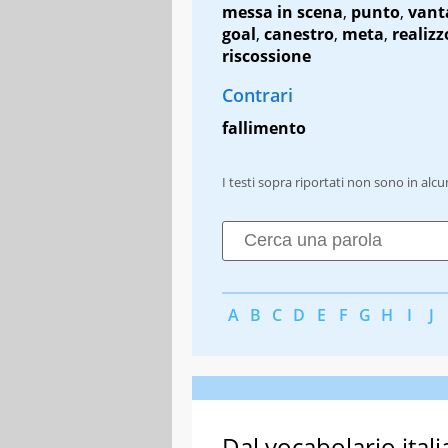
messa in scena
,
punto
,
vant
goal
,
canestro
,
meta
,
realizz
riscossione
Contrari
fallimento
I testi sopra riportati non sono in alc
A
B
C
D
E
F
G
H
I
J
Dal vocabolario itali