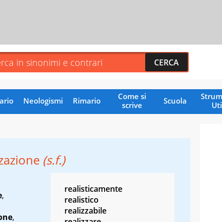
Come si
Strum
ario
Neologismi
Rimario
Scuola
scrive
Uti
zzazione
(s.f.)
realisticamente
e
,
realistico
realizzabile
one
,
realizzare