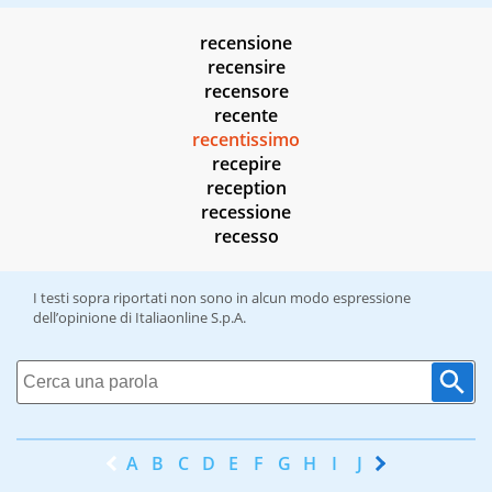
recensione
recensire
recensore
recente
recentissimo
recepire
reception
recessione
recesso
I testi sopra riportati non sono in alcun modo espressione
dell’opinione di Italiaonline S.p.A.
A
B
C
D
E
F
G
H
I
J
K
L
M
N