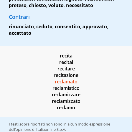
preteso
,
chiesto
,
voluto
,
necessitato
Contrari
rinunciato
,
ceduto
,
consentito
,
approvato
,
accettato
recita
recital
recitare
recitazione
reclamato
reclamistico
reclamizzare
reclamizzato
reclamo
I testi sopra riportati non sono in alcun modo espressione
dell’opinione di Italiaonline S.p.A.