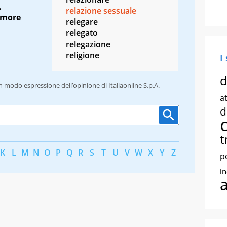
,
relazione sessuale
more
relegare
relegato
relegazione
religione
I
d
un modo espressione dell’opinione di Italiaonline S.p.A.
at
d
t
K
L
M
N
O
P
Q
R
S
T
U
V
W
X
Y
Z
p
i