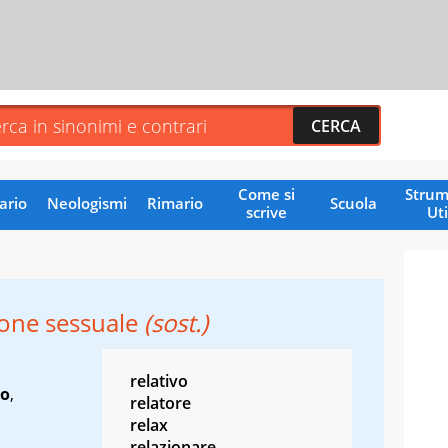
Come si
Strum
ario
Neologismi
Rimario
Scuola
scrive
Uti
ione sessuale
(sost.)
relativo
io
,
relatore
relax
relazionare