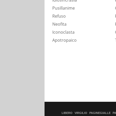
Idiosincrasia
Pusillanime
Refuso
Neofita
Iconoclasta
Apotropaico
LIBERO
VIRGILIO
PAGINEGIALLE
P