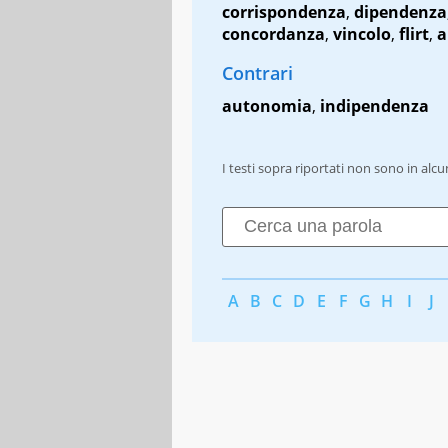
corrispondenza
,
dipendenza
concordanza
,
vincolo
,
flirt
,
a
Contrari
autonomia
,
indipendenza
I testi sopra riportati non sono in alc
A
B
C
D
E
F
G
H
I
J