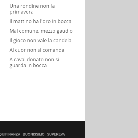
Una rondine non fa
primavera
Il mattino ha l'oro in bocca
Mal comune, mezzo gaudio
Il gioco non vale la candela
Al cuor non si comanda
A caval donato non si
guarda in bocca
QUIFINANZA
BUONISSIMO
SUPEREVA