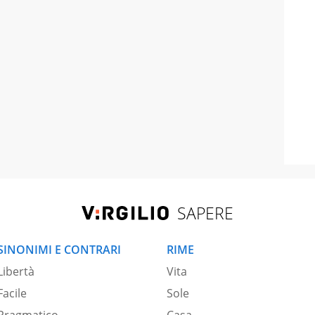
SAPERE
SINONIMI E CONTRARI
RIME
Libertà
Vita
Facile
Sole