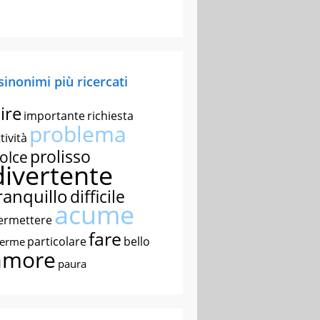
 sinonimi più ricercati
ire
importante
richiesta
problema
tività
prolisso
olce
divertente
ranquillo
difficile
acume
ermettere
fare
particolare
bello
nerme
amore
paura