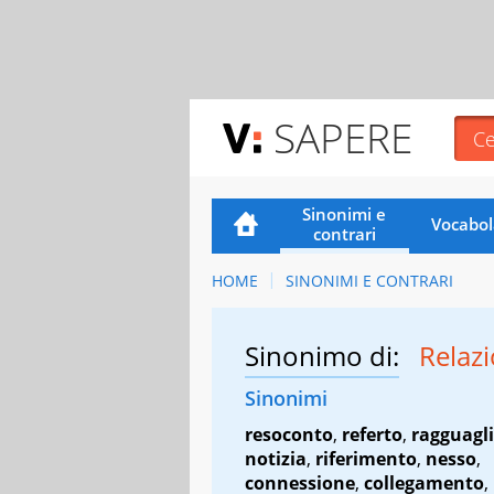
SAPERE
Sinonimi e
Vocabol
contrari
HOME
SINONIMI E CONTRARI
Sinonimo di:
Relaz
Sinonimi
resoconto
,
referto
,
ragguagl
notizia
,
riferimento
,
nesso
,
connessione
,
collegamento
,