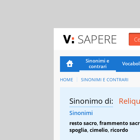
SAPERE
Sinonimi e
Vocabol
contrari
HOME
SINONIMI E CONTRARI
Sinonimo di:
Reliq
Sinonimi
resto sacro
,
frammento sacr
spoglia
,
cimelio
,
ricordo