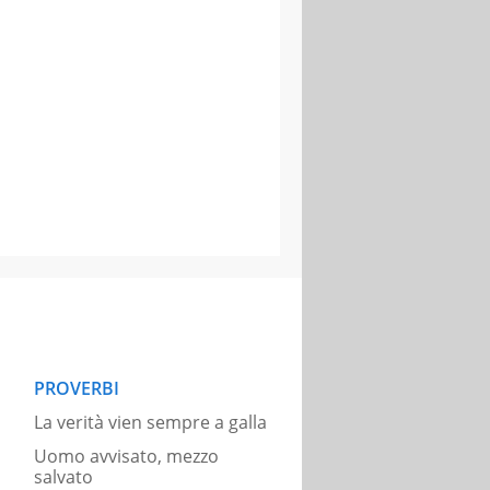
PROVERBI
La verità vien sempre a galla
Uomo avvisato, mezzo
salvato