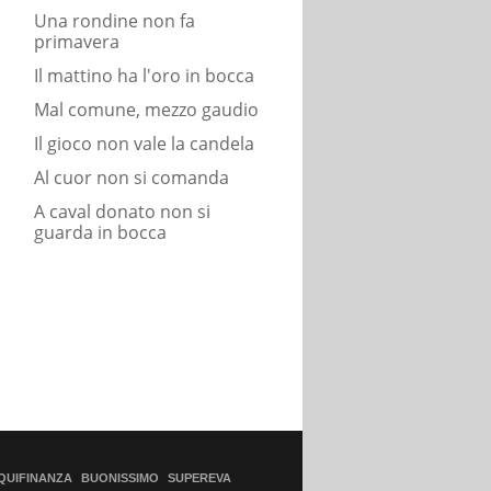
Una rondine non fa
primavera
Il mattino ha l'oro in bocca
Mal comune, mezzo gaudio
Il gioco non vale la candela
Al cuor non si comanda
A caval donato non si
guarda in bocca
QUIFINANZA
BUONISSIMO
SUPEREVA