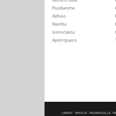
Idiosincrasia
Pusillanime
Refuso
Neofita
Iconoclasta
Apotropaico
LIBERO
VIRGILIO
PAGINEGIALLE
P