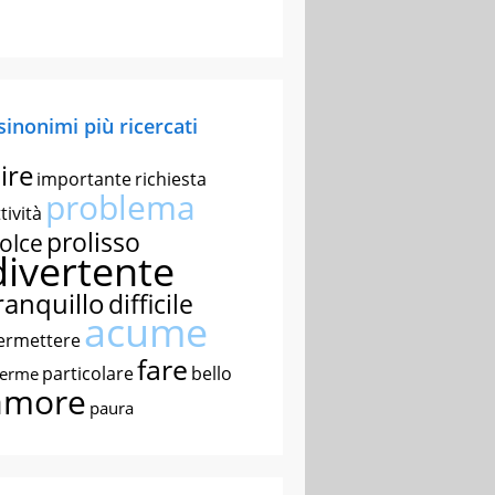
 sinonimi più ricercati
ire
importante
richiesta
problema
tività
prolisso
olce
divertente
ranquillo
difficile
acume
ermettere
fare
particolare
bello
nerme
amore
paura