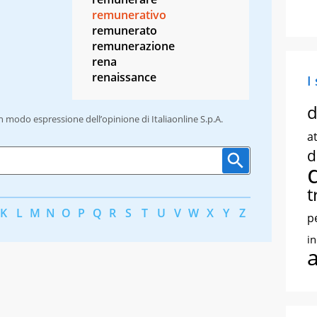
remunerativo
remunerato
remunerazione
rena
renaissance
I
d
un modo espressione dell’opinione di Italiaonline S.p.A.
at
d
t
K
L
M
N
O
P
Q
R
S
T
U
V
W
X
Y
Z
p
i