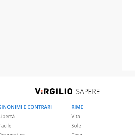
SAPERE
SINONIMI E CONTRARI
RIME
Libertà
Vita
Facile
Sole