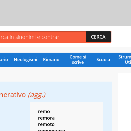
Come si
Strum
ario
Neologismi
Rimario
Scuola
scrive
Uti
erativo
(agg.)
remo
remora
remoto
remunerare