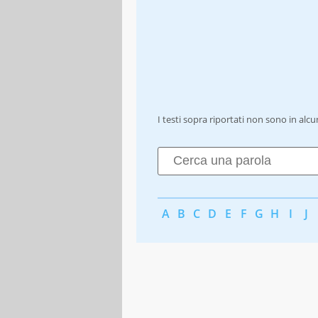
I testi sopra riportati non sono in alc
A
B
C
D
E
F
G
H
I
J