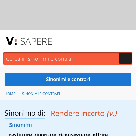
SAPERE
HOME
SINONIMI E CONTRARI
Sinonimo di:
Rendere incerto
(v.)
Sinonimi
restituire
,
riportare
,
riconsegnare
,
offrire
,