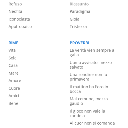
Refuso
Riassunto
Neofita
Paradigma
Iconoclasta
Gioia
Apotropaico
Tristezza
RIME
PROVERBI
Vita
La verità vien sempre a
galla
Sole
Uomo avvisato, mezzo
Casa
salvato
Mare
Una rondine non fa
primavera
Amore
Il mattino ha l'oro in
Cuore
bocca
Amici
Mal comune, mezzo
Bene
gaudio
Il gioco non vale la
candela
Al cuor non si comanda