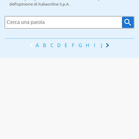
dell’opinione di Italiaonline S.p.A.
A
B
C
D
E
F
G
H
I
J
K
L
M
N