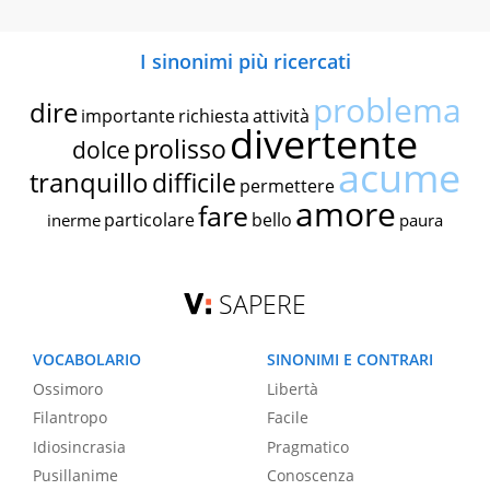
I sinonimi più ricercati
problema
dire
importante
richiesta
attività
divertente
prolisso
dolce
acume
tranquillo
difficile
permettere
amore
fare
particolare
bello
inerme
paura
SAPERE
VOCABOLARIO
SINONIMI E CONTRARI
Ossimoro
Libertà
Filantropo
Facile
Idiosincrasia
Pragmatico
Pusillanime
Conoscenza