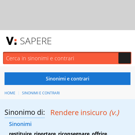
SAPERE
HOME
SINONIMI E CONTRARI
Sinonimo di:
Rendere insicuro
(v.)
Sinonimi
restituire
,
riportare
,
riconsegnare
,
offrire
,