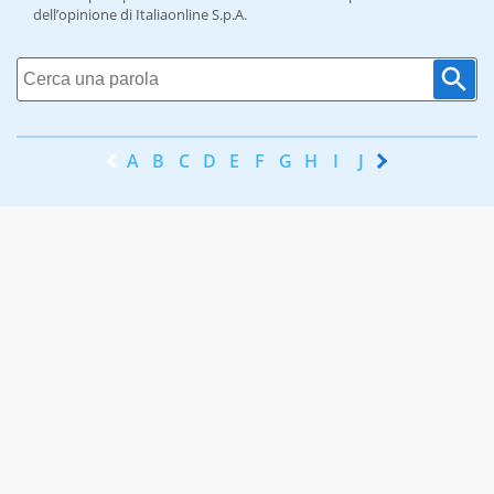
dell’opinione di Italiaonline S.p.A.
A
B
C
D
E
F
G
H
I
J
K
L
M
N