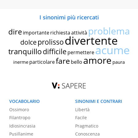
I sinonimi più ricercati
problema
dire
importante
richiesta
attività
divertente
prolisso
dolce
acume
tranquillo
difficile
permettere
amore
fare
particolare
bello
inerme
paura
SAPERE
VOCABOLARIO
SINONIMI E CONTRARI
Ossimoro
Libertà
Filantropo
Facile
Idiosincrasia
Pragmatico
Pusillanime
Conoscenza