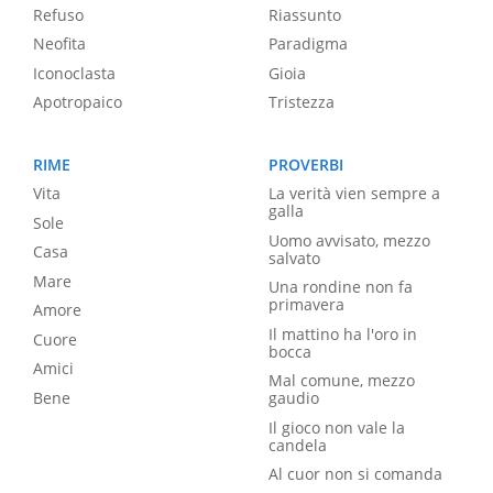
Refuso
Riassunto
Neofita
Paradigma
Iconoclasta
Gioia
Apotropaico
Tristezza
RIME
PROVERBI
Vita
La verità vien sempre a
galla
Sole
Uomo avvisato, mezzo
Casa
salvato
Mare
Una rondine non fa
primavera
Amore
Il mattino ha l'oro in
Cuore
bocca
Amici
Mal comune, mezzo
Bene
gaudio
Il gioco non vale la
candela
Al cuor non si comanda