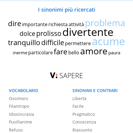
I sinonimi più ricercati
problema
dire
importante
richiesta
attività
divertente
prolisso
dolce
acume
tranquillo
difficile
permettere
amore
fare
particolare
bello
inerme
paura
SAPERE
VOCABOLARIO
SINONIMI E CONTRARI
Ossimoro
Libertà
Filantropo
Facile
Idiosincrasia
Pragmatico
Pusillanime
Conoscenza
Refuso
Riassunto