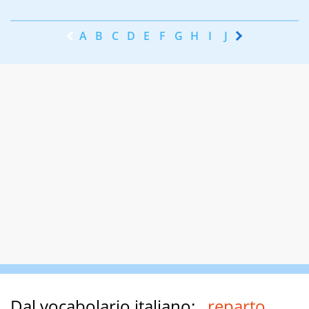
A
B
C
D
E
F
G
H
I
J
K
L
M
N
Dal vocabolario italiano:
reparto