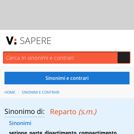
SAPERE
HOME
SINONIMI E CONTRARI
Sinonimo di:
Reparto
(s.m.)
Sinonimi
sezione
,
parte
,
dipartimento
,
compartimento
,