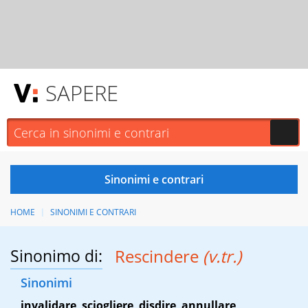
SAPERE
HOME
SINONIMI E CONTRARI
Sinonimo di:
Rescindere
(v.tr.)
Sinonimi
invalidare
,
sciogliere
,
disdire
,
annullare
,