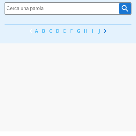
A
B
C
D
E
F
G
H
I
J
K
L
M
N