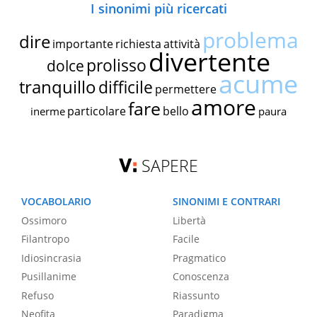
I sinonimi più ricercati
problema
dire
importante
richiesta
attività
divertente
prolisso
dolce
acume
tranquillo
difficile
permettere
amore
fare
particolare
bello
inerme
paura
SAPERE
VOCABOLARIO
SINONIMI E CONTRARI
Ossimoro
Libertà
Filantropo
Facile
Idiosincrasia
Pragmatico
Pusillanime
Conoscenza
Refuso
Riassunto
Neofita
Paradigma