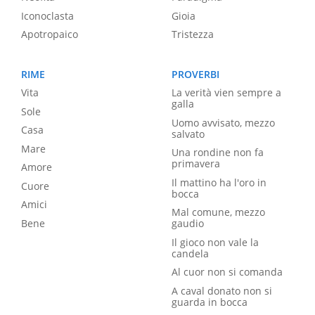
Iconoclasta
Gioia
Apotropaico
Tristezza
RIME
PROVERBI
Vita
La verità vien sempre a
galla
Sole
Uomo avvisato, mezzo
Casa
salvato
Mare
Una rondine non fa
primavera
Amore
Il mattino ha l'oro in
Cuore
bocca
Amici
Mal comune, mezzo
Bene
gaudio
Il gioco non vale la
candela
Al cuor non si comanda
A caval donato non si
guarda in bocca