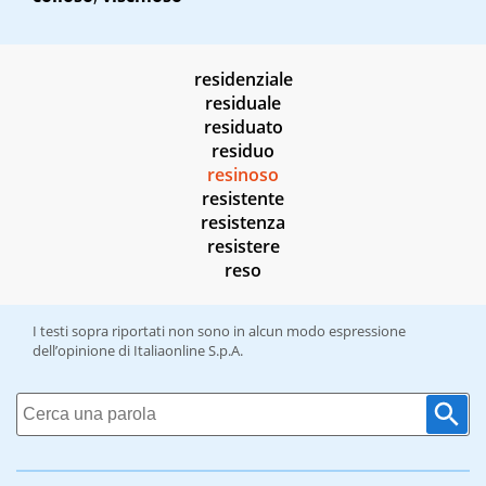
residenziale
residuale
residuato
residuo
resinoso
resistente
resistenza
resistere
reso
I testi sopra riportati non sono in alcun modo espressione
dell’opinione di Italiaonline S.p.A.