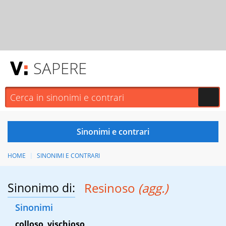
SAPERE
HOME
SINONIMI E CONTRARI
Sinonimo di:
Resinoso
(agg.)
Sinonimi
colloso
,
vischioso