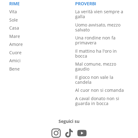
RIME
PROVERBI
Vita
La verità vien sempre a
galla
Sole
Uomo avvisato, mezzo
Casa
salvato
Mare
Una rondine non fa
primavera
Amore
Il mattino ha l'oro in
Cuore
bocca
Amici
Mal comune, mezzo
Bene
gaudio
Il gioco non vale la
candela
Al cuor non si comanda
A caval donato non si
guarda in bocca
Seguici su