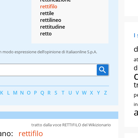
rettifilo
rettile
rettilineo
rettitudine
retto
I
d
un modo espressione dell’opinione di Italiaonline S.p.A.
at
d
t
K
L
M
N
O
P
Q
R
S
T
U
V
W
X
Y
Z
p
i
tratto dalla voce RETTIFILO del Wikizionario
ano:
rettifilo