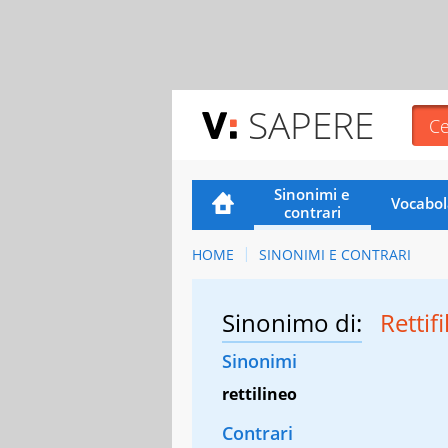
SAPERE
Sinonimi e
Vocabol
contrari
HOME
SINONIMI E CONTRARI
Sinonimo di:
Rettif
Sinonimi
rettilineo
Contrari