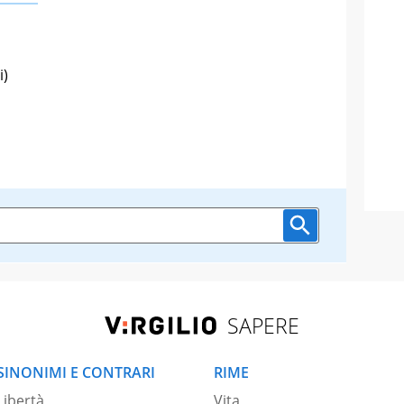
i)
SAPERE
SINONIMI E CONTRARI
RIME
Libertà
Vita