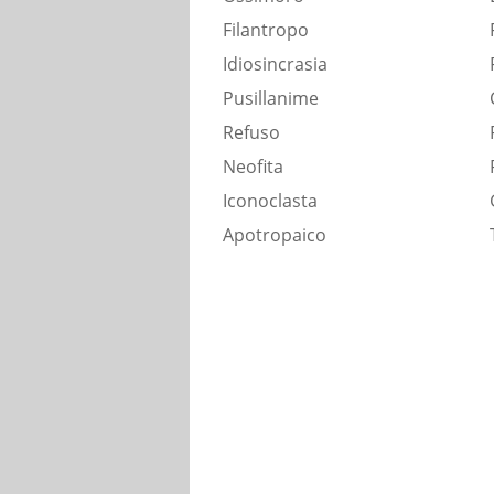
Filantropo
Idiosincrasia
Pusillanime
Refuso
Neofita
Iconoclasta
Apotropaico