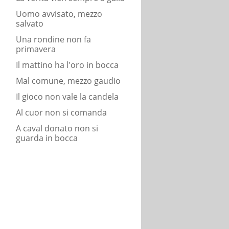
Uomo avvisato, mezzo
salvato
Una rondine non fa
primavera
Il mattino ha l'oro in bocca
Mal comune, mezzo gaudio
Il gioco non vale la candela
Al cuor non si comanda
A caval donato non si
guarda in bocca