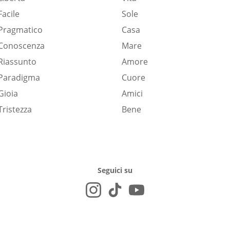
Facile
Sole
Pragmatico
Casa
Conoscenza
Mare
Riassunto
Amore
Paradigma
Cuore
Gioia
Amici
Tristezza
Bene
Seguici su