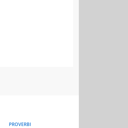
PROVERBI