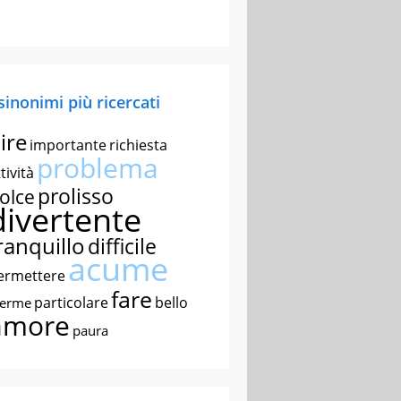
 sinonimi più ricercati
ire
importante
richiesta
problema
tività
prolisso
olce
divertente
ranquillo
difficile
acume
ermettere
fare
particolare
bello
nerme
amore
paura