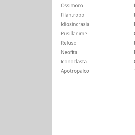
Ossimoro
Filantropo
Idiosincrasia
Pusillanime
Refuso
Neofita
Iconoclasta
Apotropaico