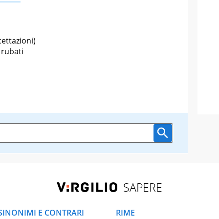
cettazioni)
 rubati
SAPERE
SINONIMI E CONTRARI
RIME