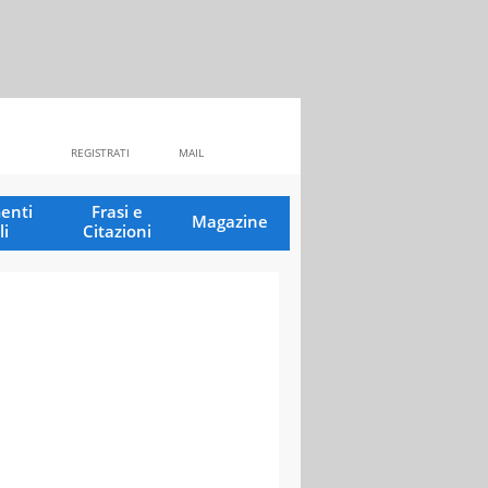
REGISTRATI
MAIL
enti
Frasi e
Magazine
li
Citazioni