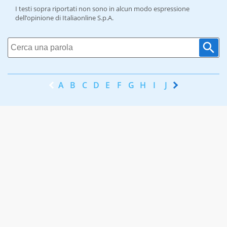
I testi sopra riportati non sono in alcun modo espressione
dell’opinione di Italiaonline S.p.A.
A
B
C
D
E
F
G
H
I
J
K
L
M
N