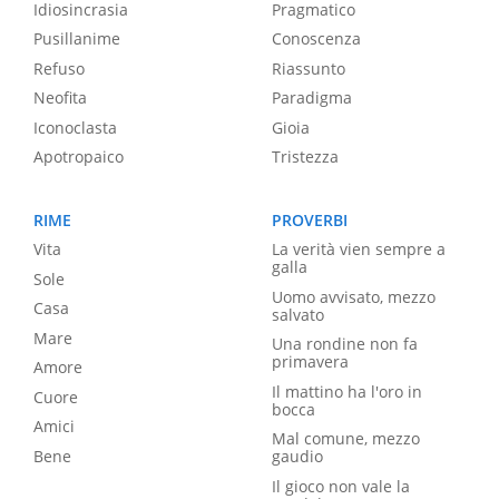
Idiosincrasia
Pragmatico
Pusillanime
Conoscenza
Refuso
Riassunto
Neofita
Paradigma
Iconoclasta
Gioia
Apotropaico
Tristezza
RIME
PROVERBI
Vita
La verità vien sempre a
galla
Sole
Uomo avvisato, mezzo
Casa
salvato
Mare
Una rondine non fa
primavera
Amore
Il mattino ha l'oro in
Cuore
bocca
Amici
Mal comune, mezzo
Bene
gaudio
Il gioco non vale la