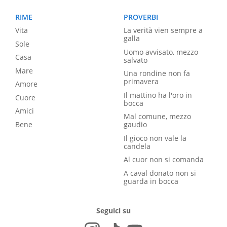
RIME
PROVERBI
Vita
La verità vien sempre a
galla
Sole
Uomo avvisato, mezzo
Casa
salvato
Mare
Una rondine non fa
primavera
Amore
Il mattino ha l'oro in
Cuore
bocca
Amici
Mal comune, mezzo
Bene
gaudio
Il gioco non vale la
candela
Al cuor non si comanda
A caval donato non si
guarda in bocca
Seguici su