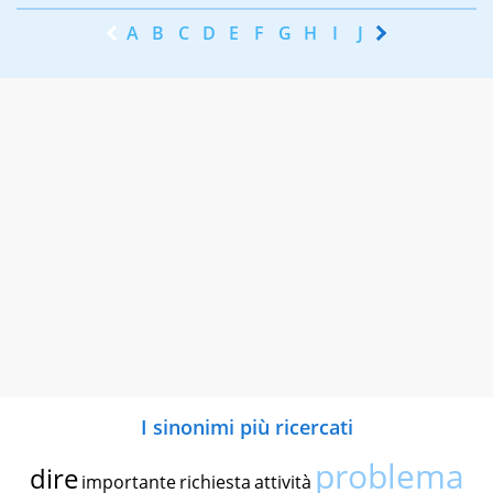
A
B
C
D
E
F
G
H
I
J
K
L
M
N
I sinonimi più ricercati
problema
dire
importante
richiesta
attività