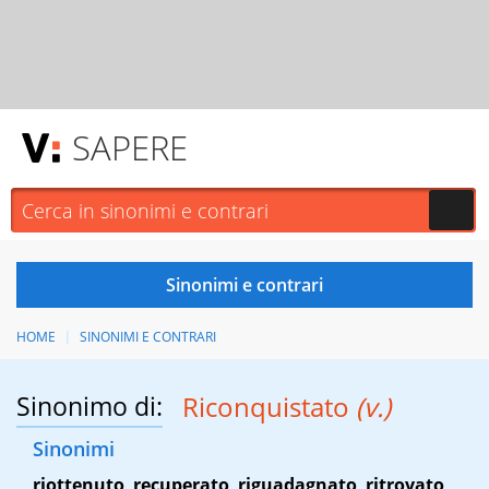
SAPERE
HOME
SINONIMI E CONTRARI
Sinonimo di:
Riconquistato
(v.)
Sinonimi
riottenuto
,
recuperato
,
riguadagnato
,
ritrovato
,