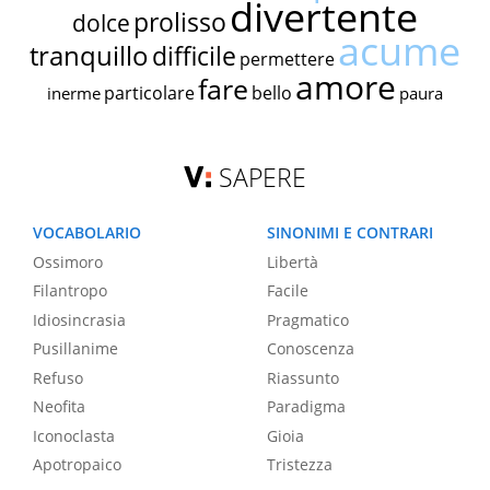
divertente
prolisso
dolce
acume
tranquillo
difficile
permettere
amore
fare
particolare
bello
inerme
paura
SAPERE
VOCABOLARIO
SINONIMI E CONTRARI
Ossimoro
Libertà
Filantropo
Facile
Idiosincrasia
Pragmatico
Pusillanime
Conoscenza
Refuso
Riassunto
Neofita
Paradigma
Iconoclasta
Gioia
Apotropaico
Tristezza