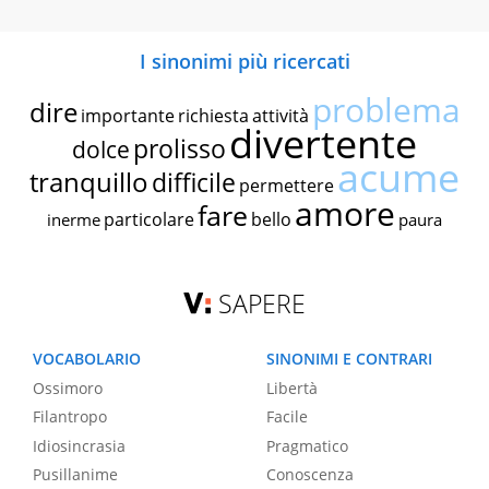
I sinonimi più ricercati
problema
dire
importante
richiesta
attività
divertente
prolisso
dolce
acume
tranquillo
difficile
permettere
amore
fare
particolare
bello
inerme
paura
SAPERE
VOCABOLARIO
SINONIMI E CONTRARI
Ossimoro
Libertà
Filantropo
Facile
Idiosincrasia
Pragmatico
Pusillanime
Conoscenza