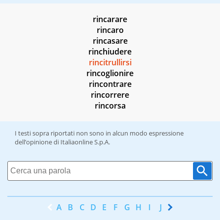
rincarare
rincaro
rincasare
rinchiudere
rincitrullirsi
rincoglionire
rincontrare
rincorrere
rincorsa
I testi sopra riportati non sono in alcun modo espressione
dell’opinione di Italiaonline S.p.A.
A
B
C
D
E
F
G
H
I
J
K
L
M
N