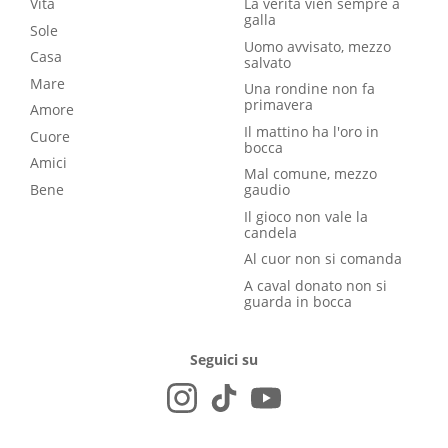
Vita
La verità vien sempre a
galla
Sole
Uomo avvisato, mezzo
Casa
salvato
Mare
Una rondine non fa
primavera
Amore
Il mattino ha l'oro in
Cuore
bocca
Amici
Mal comune, mezzo
Bene
gaudio
Il gioco non vale la
candela
Al cuor non si comanda
A caval donato non si
guarda in bocca
Seguici su