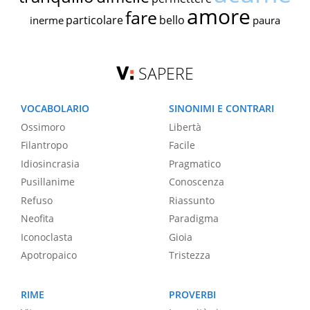
amore
fare
particolare
bello
inerme
paura
SAPERE
VOCABOLARIO
SINONIMI E CONTRARI
Ossimoro
Libertà
Filantropo
Facile
Idiosincrasia
Pragmatico
Pusillanime
Conoscenza
Refuso
Riassunto
Neofita
Paradigma
Iconoclasta
Gioia
Apotropaico
Tristezza
RIME
PROVERBI